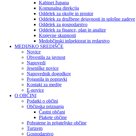
Kabinet župana
Komunalna direkcija
Oddelek za okolje in prostor
Oddelek za družbene dejavnosti in splošne zadeve
Oddelek za gospodarstvo
Oddelek za finance, plan in analize
Krajevne skupnosti
Medobčinski inšpektorat in redarstvo
MEDIJSKO SREDIŠČE
Novice
Obvestila za javnost
Napovedi
Jeseniške novice
Napovednik dogodkov
Pojasnila in popravki
Kontakt za medije
E-novice
O OBČINI
Podatki o občini
Občinska priznanja
Častni občani
Plakete občine
Pobratene in prijateljske občine
Turizem
Gospodarstvo