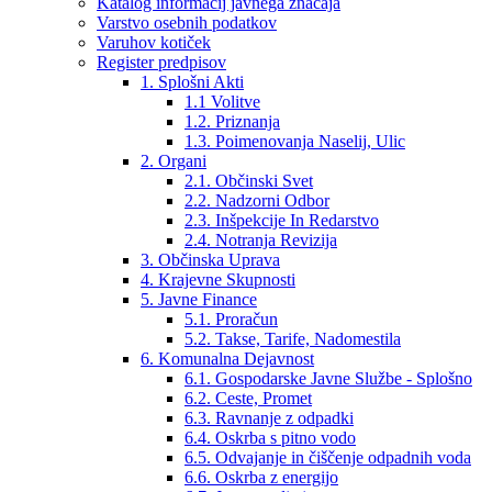
Katalog informacij javnega značaja
meni
Varstvo osebnih podatkov
za
Varuhov kotiček
dostopnost.
Register predpisov
1. Splošni Akti
1.1 Volitve
1.2. Priznanja
1.3. Poimenovanja Naselij, Ulic
2. Organi
2.1. Občinski Svet
2.2. Nadzorni Odbor
2.3. Inšpekcije In Redarstvo
2.4. Notranja Revizija
3. Občinska Uprava
4. Krajevne Skupnosti
5. Javne Finance
5.1. Proračun
5.2. Takse, Tarife, Nadomestila
6. Komunalna Dejavnost
6.1. Gospodarske Javne Službe - Splošno
6.2. Ceste, Promet
6.3. Ravnanje z odpadki
6.4. Oskrba s pitno vodo
6.5. Odvajanje in čiščenje odpadnih voda
6.6. Oskrba z energijo