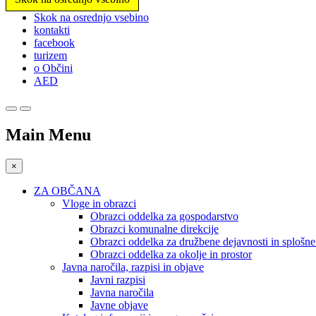
Prosimo,
Skok na osrednjo vsebino
upoštevajte:
kontakti
To
facebook
spletno
turizem
mesto
o Občini
vključuje
AED
sistem
dostopnosti.
Pritisnite
Control-
Main Menu
F11,
da
prilagodite
×
spletno
mesto
ZA OBČANA
slabovidnim,
Vloge in obrazci
ki
Obrazci oddelka za gospodarstvo
uporabljajo
Obrazci komunalne direkcije
bralnik
Obrazci oddelka za družbene dejavnosti in splošn
zaslona;
Obrazci oddelka za okolje in prostor
Pritisnite
Javna naročila, razpisi in objave
Control-
Javni razpisi
F10,
Javna naročila
da
Javne objave
odprete