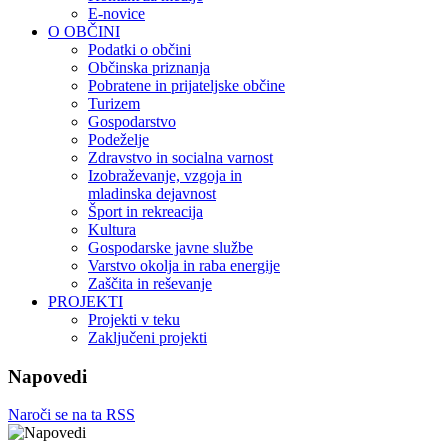
E-novice
O OBČINI
Podatki o občini
Občinska priznanja
Pobratene in prijateljske občine
Turizem
Gospodarstvo
Podeželje
Zdravstvo in socialna varnost
Izobraževanje, vzgoja in
mladinska dejavnost
Šport in rekreacija
Kultura
Gospodarske javne službe
Varstvo okolja in raba energije
Zaščita in reševanje
PROJEKTI
Projekti v teku
Zaključeni projekti
Napovedi
Naroči se na ta RSS