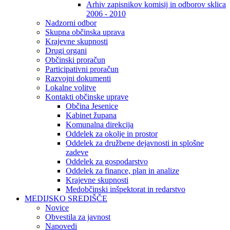
Arhiv zapisnikov komisij in odborov sklica
2006 - 2010
Nadzorni odbor
Skupna občinska uprava
Krajevne skupnosti
Drugi organi
Občinski proračun
Participativni proračun
Razvojni dokumenti
Lokalne volitve
Kontakti občinske uprave
Občina Jesenice
Kabinet župana
Komunalna direkcija
Oddelek za okolje in prostor
Oddelek za družbene dejavnosti in splošne
zadeve
Oddelek za gospodarstvo
Oddelek za finance, plan in analize
Krajevne skupnosti
Medobčinski inšpektorat in redarstvo
MEDIJSKO SREDIŠČE
Novice
Obvestila za javnost
Napovedi