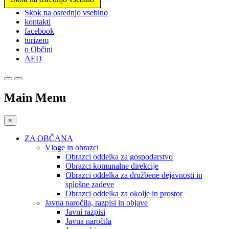
Prosimo,
Skok na osrednjo vsebino
upoštevajte:
kontakti
To
facebook
spletno
turizem
mesto
o Občini
vključuje
AED
sistem
dostopnosti.
Main Menu
×
ZA OBČANA
Vloge in obrazci
Obrazci oddelka za gospodarstvo
Obrazci komunalne direkcije
Obrazci oddelka za družbene dejavnosti in
splošne zadeve
Obrazci oddelka za okolje in prostor
Javna naročila, razpisi in objave
Javni razpisi
Javna naročila