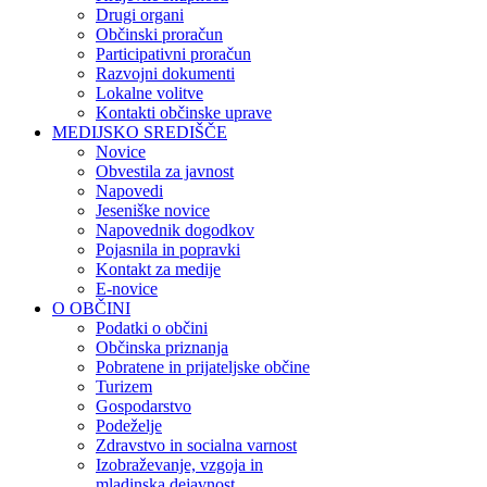
Drugi organi
Občinski proračun
Participativni proračun
Razvojni dokumenti
Lokalne volitve
Kontakti občinske uprave
MEDIJSKO SREDIŠČE
Novice
Obvestila za javnost
Napovedi
Jeseniške novice
Napovednik dogodkov
Pojasnila in popravki
Kontakt za medije
E-novice
O OBČINI
Podatki o občini
Občinska priznanja
Pobratene in prijateljske občine
Turizem
Gospodarstvo
Podeželje
Zdravstvo in socialna varnost
Izobraževanje, vzgoja in
mladinska dejavnost