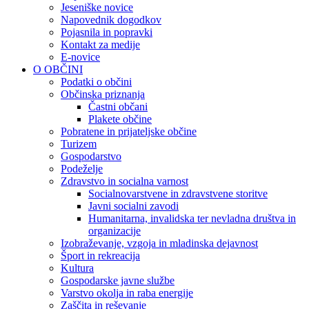
Jeseniške novice
Napovednik dogodkov
Pojasnila in popravki
Kontakt za medije
E-novice
O OBČINI
Podatki o občini
Občinska priznanja
Častni občani
Plakete občine
Pobratene in prijateljske občine
Turizem
Gospodarstvo
Podeželje
Zdravstvo in socialna varnost
Socialnovarstvene in zdravstvene storitve
Javni socialni zavodi
Humanitarna, invalidska ter nevladna društva in
organizacije
Izobraževanje, vzgoja in mladinska dejavnost
Šport in rekreacija
Kultura
Gospodarske javne službe
Varstvo okolja in raba energije
Zaščita in reševanje