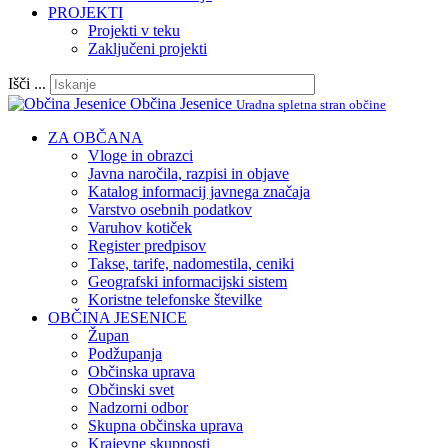
PROJEKTI
Projekti v teku
Zaključeni projekti
Išči ...
Občina Jesenice
Uradna spletna stran občine
ZA OBČANA
Vloge in obrazci
Javna naročila, razpisi in objave
Katalog informacij javnega značaja
Varstvo osebnih podatkov
Varuhov kotiček
Register predpisov
Takse, tarife, nadomestila, ceniki
Geografski informacijski sistem
Koristne telefonske številke
OBČINA JESENICE
Župan
Podžupanja
Občinska uprava
Občinski svet
Nadzorni odbor
Skupna občinska uprava
Krajevne skupnosti