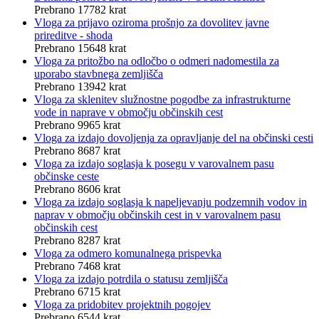
Prebrano 17782 krat
Vloga za prijavo oziroma prošnjo za dovolitev javne
prireditve - shoda
Prebrano 15648 krat
Vloga za pritožbo na odločbo o odmeri nadomestila za
uporabo stavbnega zemljišča
Prebrano 13942 krat
Vloga za sklenitev služnostne pogodbe za infrastrukturne
vode in naprave v območju občinskih cest
Prebrano 9965 krat
Vloga za izdajo dovoljenja za opravljanje del na občinski cesti
Prebrano 8687 krat
Vloga za izdajo soglasja k posegu v varovalnem pasu
občinske ceste
Prebrano 8606 krat
Vloga za izdajo soglasja k napeljevanju podzemnih vodov in
naprav v območju občinskih cest in v varovalnem pasu
občinskih cest
Prebrano 8287 krat
Vloga za odmero komunalnega prispevka
Prebrano 7468 krat
Vloga za izdajo potrdila o statusu zemljišča
Prebrano 6715 krat
Vloga za pridobitev projektnih pogojev
Prebrano 6544 krat