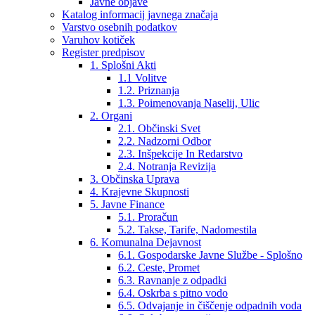
Javne objave
Katalog informacij javnega značaja
Varstvo osebnih podatkov
Varuhov kotiček
Register predpisov
1. Splošni Akti
1.1 Volitve
1.2. Priznanja
1.3. Poimenovanja Naselij, Ulic
2. Organi
2.1. Občinski Svet
2.2. Nadzorni Odbor
2.3. Inšpekcije In Redarstvo
2.4. Notranja Revizija
3. Občinska Uprava
4. Krajevne Skupnosti
5. Javne Finance
5.1. Proračun
5.2. Takse, Tarife, Nadomestila
6. Komunalna Dejavnost
6.1. Gospodarske Javne Službe - Splošno
6.2. Ceste, Promet
6.3. Ravnanje z odpadki
6.4. Oskrba s pitno vodo
6.5. Odvajanje in čiščenje odpadnih voda