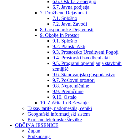
6.6. Oskrba z energijo
6.7. Javna podjetja
7. Družbene Dejavnosti
7.1. Splošno
7.2. Javni Zavodi
8. Gospodarske Dejavnosti
9. Okolje In Prostor
9.1. Splošno
9.2. Planski Akti
9.3. Prostorsko Ureditveni Pogoji
9.4. Prostorski izvedbeni akti
9.5. Programi opremljanja stavbnih
zemljišč
9.6. Stanovanjsko gospodarstvo
9.7. Poslovni prostori
9.8. Nepremičnine
9.9. Premičnine
9.10. Ostalo
10. Zaščita In Reševanje
Takse, tarife, nadomestila, ceniki
Geografski informacijski sistem
Koristne telefonske številke
OBČINA JESENICE
Župan
Podžupanja