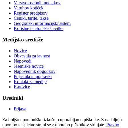
Varstvo osebnih podatkov
Varuhov kotiček
Register predpisov
Ceniki, tarife, takse
Geografski informacijski sistem
Koristne telefonske številke
Medijsko središče
Novice
Obvestila za javnost
Napovedi
Jeseniške novice
Napovednik dogodkov
Pojasnila in popravki
Kontakt za medije
E-novice
Uredniki
Prijava
Za boljšo uporabniško izkušnjo uporabljamo piškotke. Z nadaljnjo
uporabo te spletne strani se z uporabo piškotkov strinjate.
Pravno