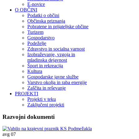
E-novice
O OBČINI
Podatki o občini
Občinska priznanja
Pobratene in prijateljske občine
Turizem
Gospodarstvo
Podeželje
Zdravstvo in socialna varnost
Izobraževanje, vzgoja in
mladinska dejavnost
Šport in rekreacija
Kultura
Gospodarske javne službe
Varstvo okolja in raba energije
Zaščita in reševanje
PROJEKTI
Projekti v teku
Zaključeni projekti
Razvojni dokumenti
avg
07