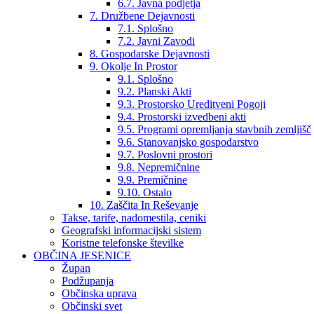
6.7. Javna podjetja
7. Družbene Dejavnosti
7.1. Splošno
7.2. Javni Zavodi
8. Gospodarske Dejavnosti
9. Okolje In Prostor
9.1. Splošno
9.2. Planski Akti
9.3. Prostorsko Ureditveni Pogoji
9.4. Prostorski izvedbeni akti
9.5. Programi opremljanja stavbnih zemljišč
9.6. Stanovanjsko gospodarstvo
9.7. Poslovni prostori
9.8. Nepremičnine
9.9. Premičnine
9.10. Ostalo
10. Zaščita In Reševanje
Takse, tarife, nadomestila, ceniki
Geografski informacijski sistem
Koristne telefonske številke
OBČINA JESENICE
Župan
Podžupanja
Občinska uprava
Občinski svet