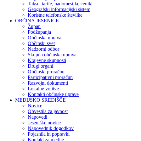
Takse, tarife, nadomestila, ceniki
Geografski informacijski sistem
Koristne telefonske številke
OBČINA JESENICE
Župan
Podžupanja
Občinska uprava
Občinski svet
Nadzorni odbor
Skupna občinska uprava
Krajevne skupnosti
Drugi organi
Občinski proračun
Participativni proračun
Razvojni dokumenti
Lokalne volitve
Kontakti občinske uprave
MEDIJSKO SREDIŠČE
Novice
Obvestila za javnost
Napovedi
Jeseniške novice
Napovednik dogodkov
Pojasnila in popravki
Kontakt za medije