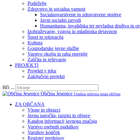
Podeželje
Zdravstvo in socialna varnost
Socialnovarstvene in zdravstvene storitve
Javni socialni zavodi
Humanitarna, invalidska ter nevladna društva in or
Izobraževanje, vzgoja in mladinska dejavnost
Šport in rekreacija
Kultura
Gospodarske javne službe
Varstvo okolja in raba energije
Zaščita in reševanje
PROJEKTI
Projekti v teku
Zaključeni projekti
Išči ...
Občina Jesenice
Uradna spletna stran občine
ZA OBČANA
Vloge in obrazci
Javna naročila, razpisi in objave
Katalog informacij javnega značaja
Varstvo osebnih podatkov
Varuhov kotiček
Register predpisov