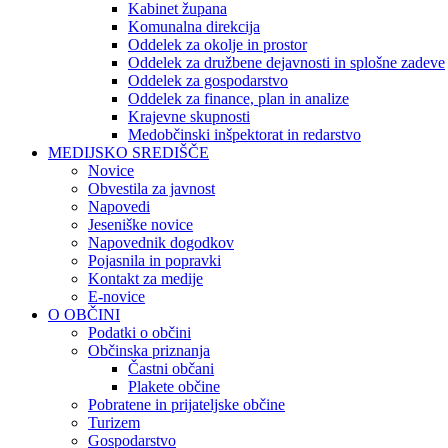
Kabinet župana
Komunalna direkcija
Oddelek za okolje in prostor
Oddelek za družbene dejavnosti in splošne zadeve
Oddelek za gospodarstvo
Oddelek za finance, plan in analize
Krajevne skupnosti
Medobčinski inšpektorat in redarstvo
MEDIJSKO SREDIŠČE
Novice
Obvestila za javnost
Napovedi
Jeseniške novice
Napovednik dogodkov
Pojasnila in popravki
Kontakt za medije
E-novice
O OBČINI
Podatki o občini
Občinska priznanja
Častni občani
Plakete občine
Pobratene in prijateljske občine
Turizem
Gospodarstvo