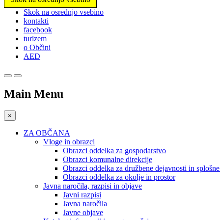
Prosimo,
Skok na osrednjo vsebino
upoštevajte:
kontakti
To
facebook
spletno
turizem
mesto
o Občini
vključuje
AED
sistem
dostopnosti.
Pritisnite
Control-
Main Menu
F11,
da
prilagodite
×
spletno
mesto
ZA OBČANA
slabovidnim,
Vloge in obrazci
ki
Obrazci oddelka za gospodarstvo
uporabljajo
Obrazci komunalne direkcije
bralnik
Obrazci oddelka za družbene dejavnosti in splošn
zaslona;
Obrazci oddelka za okolje in prostor
Pritisnite
Javna naročila, razpisi in objave
Control-
Javni razpisi
F10,
Javna naročila
da
Javne objave
odprete