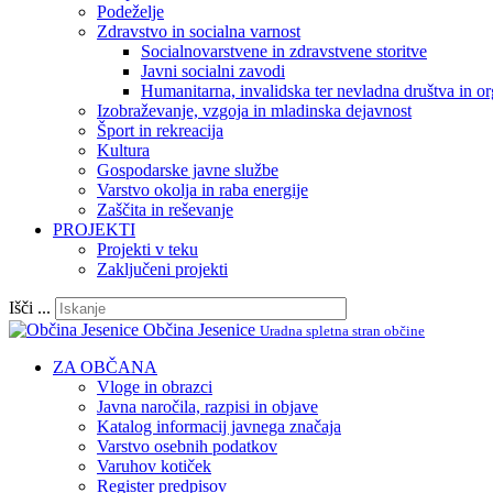
Podeželje
Zdravstvo in socialna varnost
Socialnovarstvene in zdravstvene storitve
Javni socialni zavodi
Humanitarna, invalidska ter nevladna društva in or
Izobraževanje, vzgoja in mladinska dejavnost
Šport in rekreacija
Kultura
Gospodarske javne službe
Varstvo okolja in raba energije
Zaščita in reševanje
PROJEKTI
Projekti v teku
Zaključeni projekti
Išči ...
Občina Jesenice
Uradna spletna stran občine
ZA OBČANA
Vloge in obrazci
Javna naročila, razpisi in objave
Katalog informacij javnega značaja
Varstvo osebnih podatkov
Varuhov kotiček
Register predpisov