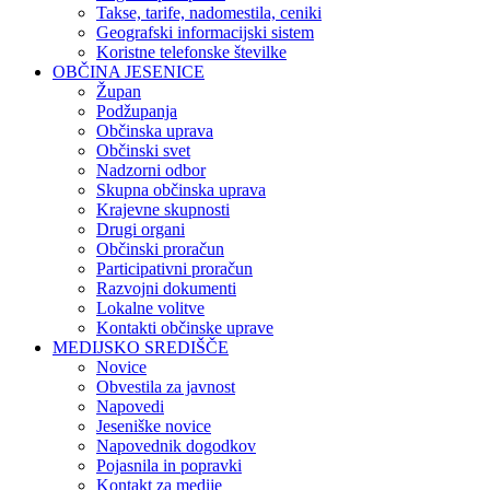
Takse, tarife, nadomestila, ceniki
Geografski informacijski sistem
Koristne telefonske številke
OBČINA JESENICE
Župan
Podžupanja
Občinska uprava
Občinski svet
Nadzorni odbor
Skupna občinska uprava
Krajevne skupnosti
Drugi organi
Občinski proračun
Participativni proračun
Razvojni dokumenti
Lokalne volitve
Kontakti občinske uprave
MEDIJSKO SREDIŠČE
Novice
Obvestila za javnost
Napovedi
Jeseniške novice
Napovednik dogodkov
Pojasnila in popravki
Kontakt za medije