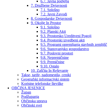
6.7. Javna podjetja
7. Družbene Dejavnosti
7.1. Splošno
7.2. Javni Zavodi
8. Gospodarske Dejavnosti
9. Okolje In Prostor
9.1. Splošno
9.2. Planski Akti
9.3. Prostorsko Ureditveni Pogoji
9.4. Prostorski izvedbeni akti
9.5. Programi opremljanja stavbnih zemljišč
9.6. Stanovanjsko gospodarstvo
9.7. Poslovni prostori
9.8. Nepremičnine
9.9. Premičnine
9.10. Ostalo
10. Zaščita In Reševanje
Takse, tarife, nadomestila, ceniki
Geografski informacijski sistem
Koristne telefonske številke
OBČINA JESENICE
Župan
Podžupanja
Občinska uprava
Občinski svet