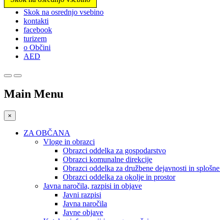
Prosimo,
Skok na osrednjo vsebino
upoštevajte:
kontakti
To
facebook
spletno
turizem
mesto
o Občini
vključuje
AED
sistem
dostopnosti.
Pritisnite
Control-
Main Menu
F11,
da
prilagodite
×
spletno
mesto
ZA OBČANA
slabovidnim,
Vloge in obrazci
ki
Obrazci oddelka za gospodarstvo
uporabljajo
Obrazci komunalne direkcije
bralnik
Obrazci oddelka za družbene dejavnosti in splošn
zaslona;
Obrazci oddelka za okolje in prostor
Pritisnite
Javna naročila, razpisi in objave
Control-
Javni razpisi
F10,
Javna naročila
da
Javne objave
odprete