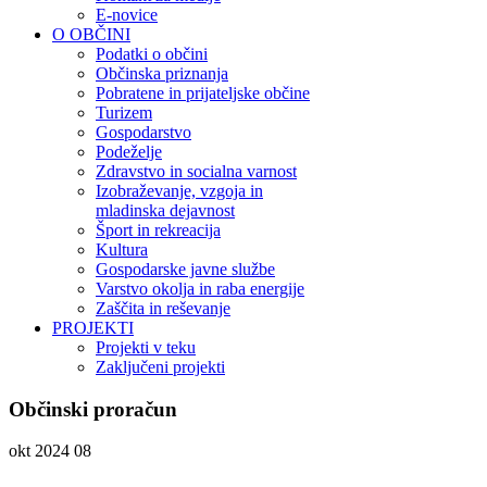
E-novice
O OBČINI
Podatki o občini
Občinska priznanja
Pobratene in prijateljske občine
Turizem
Gospodarstvo
Podeželje
Zdravstvo in socialna varnost
Izobraževanje, vzgoja in
mladinska dejavnost
Šport in rekreacija
Kultura
Gospodarske javne službe
Varstvo okolja in raba energije
Zaščita in reševanje
PROJEKTI
Projekti v teku
Zaključeni projekti
Občinski proračun
okt 2024
08