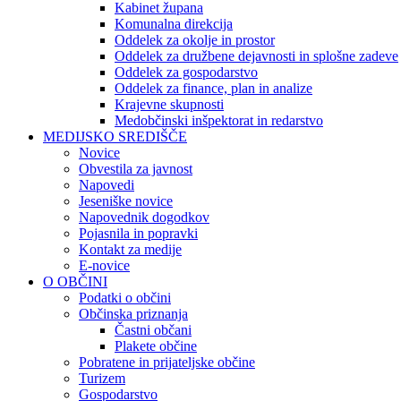
Kabinet župana
Komunalna direkcija
Oddelek za okolje in prostor
Oddelek za družbene dejavnosti in splošne zadeve
Oddelek za gospodarstvo
Oddelek za finance, plan in analize
Krajevne skupnosti
Medobčinski inšpektorat in redarstvo
MEDIJSKO SREDIŠČE
Novice
Obvestila za javnost
Napovedi
Jeseniške novice
Napovednik dogodkov
Pojasnila in popravki
Kontakt za medije
E-novice
O OBČINI
Podatki o občini
Občinska priznanja
Častni občani
Plakete občine
Pobratene in prijateljske občine
Turizem
Gospodarstvo