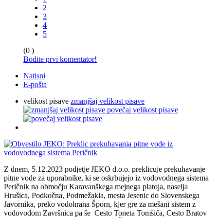
2
3
4
5
(0 )
Bodite prvi komentator!
Natisni
E-pošta
velikost pisave
zmanjšaj velikost pisave
povečaj velikost pisave
Z dnem, 5.12.2023 podjetje JEKO d.o.o. preklicuje prekuhavanje
pitne vode za uporabnike, ki se oskrbujejo iz vodovodnega sistema
Peričnik na območju Karavanškega mejnega platoja, naselja
Hrušica, Podkočna, Podmežakla, mesta Jesenic do Slovenskega
Javornika, preko vodohrana Šporn, kjer gre za mešani sistem z
vodovodom Završnica pa še Cesto Toneta Tomšiča, Cesto Bratov