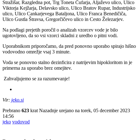
Stražišar, Razgledna pot, Trg Toneta Čufarja, Aljaževo ulico, Ulico
Viktorja Kejžarja, Delavsko ulico, Ulico Bratov Rupar, Industrijsko
ulico, Ulico Cankarjevega Bataljona, Ulico Franca Benedičiča,
Ulico Gustla Štravsa, Gregorčičevo ulico in Cesto Železarjev.
Na podlagi prejetih poročil o analizah vzorcev vode je bilo
ugotovljeno, da so vsi vzorci skladni z uredbo o pitni vodi.
Uporabnikom priporočamo, da pred ponovno uporabo spirajo hišno
vodovodno omrežje vsaj 3 minute.
Voda se ponovno stalno dezinficira z natrijevim hipokloritom in je
primerna za uporabo brez omejitev.
Zahvaljujemo se za razumevanje!
Vir:
jeko.si
Prebrano
623
krat
Nazadnje urejano na torek, 05 december 2023
14:56
jeko
vodovod