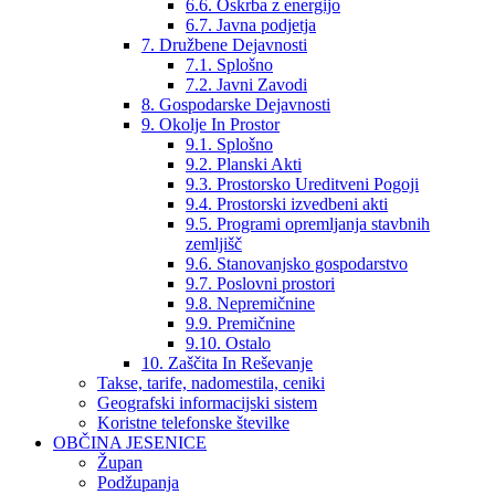
6.6. Oskrba z energijo
6.7. Javna podjetja
7. Družbene Dejavnosti
7.1. Splošno
7.2. Javni Zavodi
8. Gospodarske Dejavnosti
9. Okolje In Prostor
9.1. Splošno
9.2. Planski Akti
9.3. Prostorsko Ureditveni Pogoji
9.4. Prostorski izvedbeni akti
9.5. Programi opremljanja stavbnih
zemljišč
9.6. Stanovanjsko gospodarstvo
9.7. Poslovni prostori
9.8. Nepremičnine
9.9. Premičnine
9.10. Ostalo
10. Zaščita In Reševanje
Takse, tarife, nadomestila, ceniki
Geografski informacijski sistem
Koristne telefonske številke
OBČINA JESENICE
Župan
Podžupanja