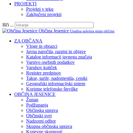
PROJEKTI
Projekti v teku
Zaključeni projekti
Išči ...
Občina Jesenice
Uradna spletna stran občine
ZA OBČANA
Vloge in obrazci
Javna naročila, razpisi in objave
Katalog informacij javnega značaja
Varstvo osebnih podatkov
Varuhov kotiček
Register predpisov
Takse, tarife, nadomestila, ceniki
Geografski informacijski sistem
Koristne telefonske številke
OBČINA JESENICE
Župan
Podžupanja
Občinska uprava
Občinski svet
Nadzorni odbor
Skupna občinska uprava
Krajevne skupnosti