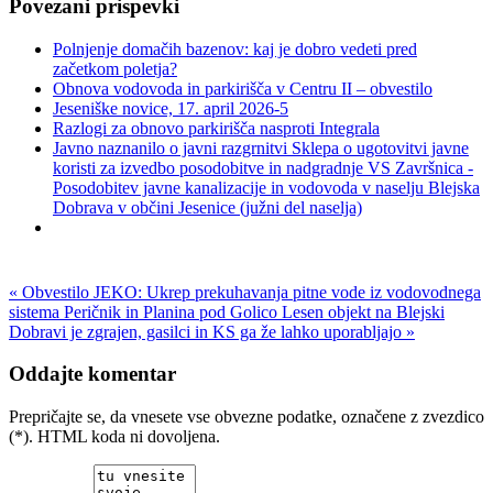
Povezani prispevki
Polnjenje domačih bazenov: kaj je dobro vedeti pred
začetkom poletja?
Obnova vodovoda in parkirišča v Centru II – obvestilo
Jeseniške novice, 17. april 2026-5
Razlogi za obnovo parkirišča nasproti Integrala
Javno naznanilo o javni razgrnitvi Sklepa o ugotovitvi javne
koristi za izvedbo posodobitve in nadgradnje VS Završnica -
Posodobitev javne kanalizacije in vodovoda v naselju Blejska
Dobrava v občini Jesenice (južni del naselja)
« Obvestilo JEKO: Ukrep prekuhavanja pitne vode iz vodovodnega
sistema Peričnik in Planina pod Golico
Lesen objekt na Blejski
Dobravi je zgrajen, gasilci in KS ga že lahko uporabljajo »
Oddajte komentar
Prepričajte se, da vnesete vse obvezne podatke, označene z zvezdico
(*). HTML koda ni dovoljena.