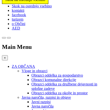
Prosimo,
Skok na osrednjo vsebino
upoštevajte:
kontakti
To
facebook
spletno
turizem
mesto
o Občini
vključuje
AED
sistem
dostopnosti.
Main Menu
×
ZA OBČANA
Vloge in obrazci
Obrazci oddelka za gospodarstvo
Obrazci komunalne direkcije
Obrazci oddelka za družbene dejavnosti in
splošne zadeve
Obrazci oddelka za okolje in prostor
Javna naročila, razpisi in objave
Javni razpisi
Javna naročila