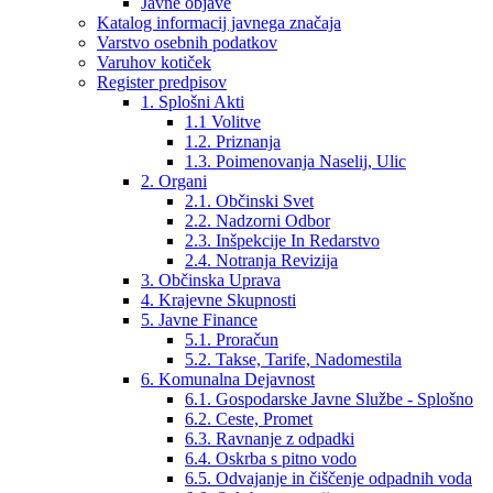
Javne objave
Katalog informacij javnega značaja
Varstvo osebnih podatkov
Varuhov kotiček
Register predpisov
1. Splošni Akti
1.1 Volitve
1.2. Priznanja
1.3. Poimenovanja Naselij, Ulic
2. Organi
2.1. Občinski Svet
2.2. Nadzorni Odbor
2.3. Inšpekcije In Redarstvo
2.4. Notranja Revizija
3. Občinska Uprava
4. Krajevne Skupnosti
5. Javne Finance
5.1. Proračun
5.2. Takse, Tarife, Nadomestila
6. Komunalna Dejavnost
6.1. Gospodarske Javne Službe - Splošno
6.2. Ceste, Promet
6.3. Ravnanje z odpadki
6.4. Oskrba s pitno vodo
6.5. Odvajanje in čiščenje odpadnih voda