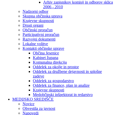
Arhiv zapisnikov komisij in odborov sklica
2006 - 2010
Nadzorni odbor
Skupna občinska uprava
Krajevne skupnosti
Drugi organi
Občinski proračun
Participativni proračun
Razvojni dokumenti
Lokalne volitve
Kontakti občinske uprave
Občina Jesenice
Kabinet župana
Komunalna direkcija
Oddelek za okolje in prostor
Oddelek za družbene dejavnosti in splošne
zadeve
Oddelek za gospodarstvo
Oddelek za finance, plan in analize
Krajevne skupnosti
Medobčinski inšpektorat in redarstvo
MEDIJSKO SREDIŠČE
Novice
Obvestila za javnost
Napovedi