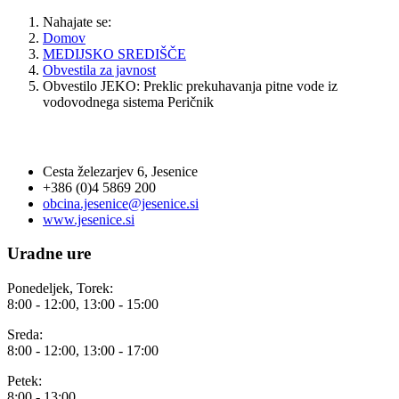
Nahajate se:
Domov
MEDIJSKO SREDIŠČE
Obvestila za javnost
Obvestilo JEKO: Preklic prekuhavanja pitne vode iz
vodovodnega sistema Peričnik
OBČINA JESENICE
Cesta železarjev 6, Jesenice
+386 (0)4 5869 200
obcina.jesenice@jesenice.si
www.jesenice.si
Uradne ure
Ponedeljek, Torek:
8:00 - 12:00, 13:00 - 15:00
Sreda:
8:00 - 12:00, 13:00 - 17:00
Petek:
8:00 - 13:00