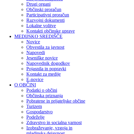
Drugi organi
Občinski proračun
Participativni proračun
Razvojni dokumenti
Lokalne volitve
Kontakti občinske uprave
MEDIJSKO SREDIŠČE
Novice
Obvestila za javnost
Napovedi
Jeseniške novice
Napovednik dogodkov
Pojasnila in popravki
Kontakt za medije
E-novice
O OBČINI
Podatki o občini
Občinska priznanja
Pobratene in prijateljske občine
Turizem
Gospodarstvo
Podeželje
Zdravstvo in socialna varnost
Izobraževanje, vzgoja in
mladinska dejavnost