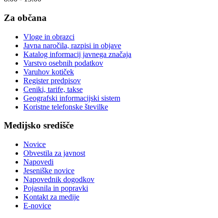
Za občana
Vloge in obrazci
Javna naročila, razpisi in objave
Katalog informacij javnega značaja
Varstvo osebnih podatkov
Varuhov kotiček
Register predpisov
Ceniki, tarife, takse
Geografski informacijski sistem
Koristne telefonske številke
Medijsko središče
Novice
Obvestila za javnost
Napovedi
Jeseniške novice
Napovednik dogodkov
Pojasnila in popravki
Kontakt za medije
E-novice