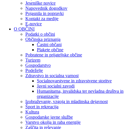
Jeseniške novice
Napovednik dogodkov
Pojasnila in popravki
Kontakt za medije
E-novice
O OBČINI
Podatki o občini
Občinska priznanja
Častni občani
Plakete občine
Pobratene in prijateljske občine
Turizem
Gospodarstvo
Podeželje
Zdravstvo in socialna varnost
Socialnovarstvene in zdravstvene storitve
Javni socialni zavodi
Humanitarna, invalidska ter nevladna društva in
organizacije
Izobraževanje, vzgoja in mladinska dejavnost
Šport in rekreacija
Kultura
Gospodarske javne službe
Varstvo okolja in raba energije
Zaščita in reševanje