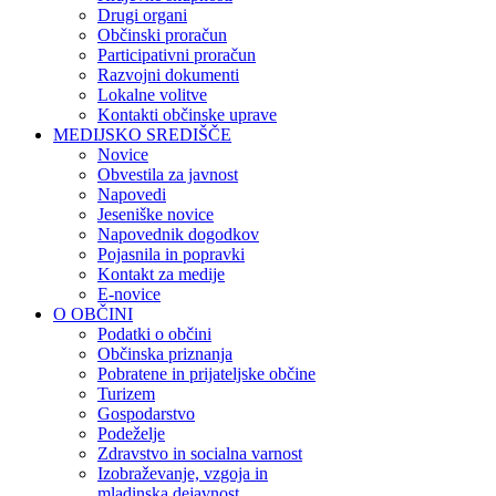
Drugi organi
Občinski proračun
Participativni proračun
Razvojni dokumenti
Lokalne volitve
Kontakti občinske uprave
MEDIJSKO SREDIŠČE
Novice
Obvestila za javnost
Napovedi
Jeseniške novice
Napovednik dogodkov
Pojasnila in popravki
Kontakt za medije
E-novice
O OBČINI
Podatki o občini
Občinska priznanja
Pobratene in prijateljske občine
Turizem
Gospodarstvo
Podeželje
Zdravstvo in socialna varnost
Izobraževanje, vzgoja in
mladinska dejavnost