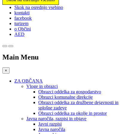
Prosimo,
Skok na osrednjo vsebino
upoštevajte:
kontakti
To
facebook
spletno
turizem
mesto
o Občini
vključuje
AED
sistem
dostopnosti.
Main Menu
×
ZA OBČANA
Vloge in obrazci
Obrazci oddelka za gospodarstvo
Obrazci komunalne direkcije
Obrazci oddelka za družbene dejavnosti in
splošne zadeve
Obrazci oddelka za okolje in prostor
Javna naročila, razpisi in objave
Javni razpisi
Javna naročila