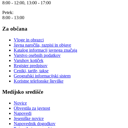
8:00 - 12:00, 13:00 - 17:00
Petek:
8:00 - 13:00
Za občana
Vloge in obrazci
Javna naročila, razpisi in objave
Katalog informacij javnega značaja
Varstvo osebnih podatkov
Varuhov kotiček
Register predpisov
Ceniki, tarife, takse
Geografski informacijski sistem
Koristne telefonske številke
Medijsko središče
Novice
Obvestila za javnost
Napovedi
Jeseniške novice
Napovednik dogodkov