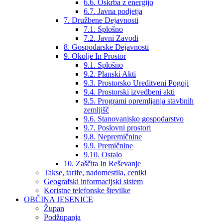
6.6. Oskrba z energijo
6.7. Javna podjetja
7. Družbene Dejavnosti
7.1. Splošno
7.2. Javni Zavodi
8. Gospodarske Dejavnosti
9. Okolje In Prostor
9.1. Splošno
9.2. Planski Akti
9.3. Prostorsko Ureditveni Pogoji
9.4. Prostorski izvedbeni akti
9.5. Programi opremljanja stavbnih
zemljišč
9.6. Stanovanjsko gospodarstvo
9.7. Poslovni prostori
9.8. Nepremičnine
9.9. Premičnine
9.10. Ostalo
10. Zaščita In Reševanje
Takse, tarife, nadomestila, ceniki
Geografski informacijski sistem
Koristne telefonske številke
OBČINA JESENICE
Župan
Podžupanja