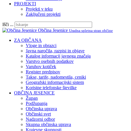
PROJEKTI
Projekti v teku
Zaključeni projekti
Išči ...
Občina Jesenice
Uradna spletna stran občine
ZA OBČANA
Vloge in obrazci
Javna naročila, razpisi in objave
Katalog informacij javnega značaja
Varstvo osebnih podatkov
Varuhov kotiček
Register predpisov
Takse, tarife, nadomestila, ceniki
Geografski informacijski sistem
Koristne telefonske številke
OBČINA JESENICE
Župan
Podžupanja
Občinska uprava
Občinski svet
Nadzorni odbor
Skupna občinska uprava
Krajevne skupnosti