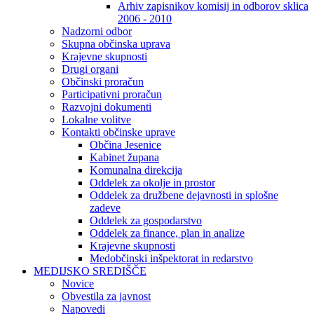
Arhiv zapisnikov komisij in odborov sklica
2006 - 2010
Nadzorni odbor
Skupna občinska uprava
Krajevne skupnosti
Drugi organi
Občinski proračun
Participativni proračun
Razvojni dokumenti
Lokalne volitve
Kontakti občinske uprave
Občina Jesenice
Kabinet župana
Komunalna direkcija
Oddelek za okolje in prostor
Oddelek za družbene dejavnosti in splošne
zadeve
Oddelek za gospodarstvo
Oddelek za finance, plan in analize
Krajevne skupnosti
Medobčinski inšpektorat in redarstvo
MEDIJSKO SREDIŠČE
Novice
Obvestila za javnost
Napovedi