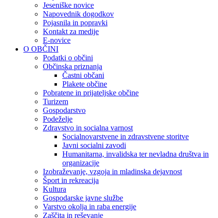
Jeseniške novice
Napovednik dogodkov
Pojasnila in popravki
Kontakt za medije
E-novice
O OBČINI
Podatki o občini
Občinska priznanja
Častni občani
Plakete občine
Pobratene in prijateljske občine
Turizem
Gospodarstvo
Podeželje
Zdravstvo in socialna varnost
Socialnovarstvene in zdravstvene storitve
Javni socialni zavodi
Humanitarna, invalidska ter nevladna društva in
organizacije
Izobraževanje, vzgoja in mladinska dejavnost
Šport in rekreacija
Kultura
Gospodarske javne službe
Varstvo okolja in raba energije
Zaščita in reševanje