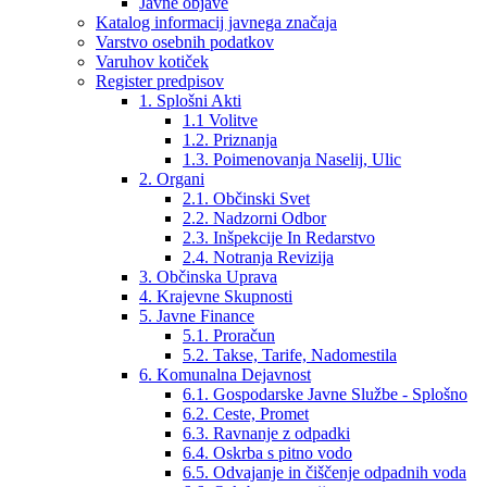
Javne objave
Katalog informacij javnega značaja
Varstvo osebnih podatkov
Varuhov kotiček
Register predpisov
1. Splošni Akti
1.1 Volitve
1.2. Priznanja
1.3. Poimenovanja Naselij, Ulic
2. Organi
2.1. Občinski Svet
2.2. Nadzorni Odbor
2.3. Inšpekcije In Redarstvo
2.4. Notranja Revizija
3. Občinska Uprava
4. Krajevne Skupnosti
5. Javne Finance
5.1. Proračun
5.2. Takse, Tarife, Nadomestila
6. Komunalna Dejavnost
6.1. Gospodarske Javne Službe - Splošno
6.2. Ceste, Promet
6.3. Ravnanje z odpadki
6.4. Oskrba s pitno vodo
6.5. Odvajanje in čiščenje odpadnih voda