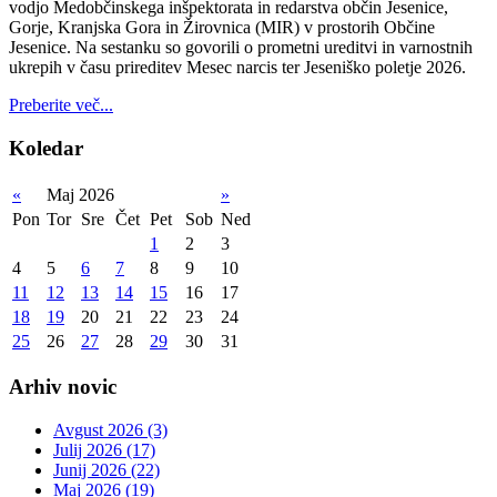
vodjo Medobčinskega inšpektorata in redarstva občin Jesenice,
Gorje, Kranjska Gora in Žirovnica (MIR) v prostorih Občine
Jesenice. Na sestanku so govorili o prometni ureditvi in varnostnih
ukrepih v času prireditev Mesec narcis ter Jeseniško poletje 2026.
Preberite več...
Koledar
«
Maj 2026
»
Pon
Tor
Sre
Čet
Pet
Sob
Ned
1
2
3
4
5
6
7
8
9
10
11
12
13
14
15
16
17
18
19
20
21
22
23
24
25
26
27
28
29
30
31
Arhiv novic
Avgust 2026 (3)
Julij 2026 (17)
Junij 2026 (22)
Maj 2026 (19)