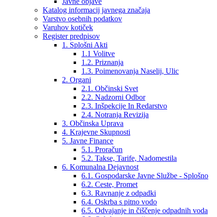
Javne objave
Katalog informacij javnega značaja
Varstvo osebnih podatkov
Varuhov kotiček
Register predpisov
1. Splošni Akti
1.1 Volitve
1.2. Priznanja
1.3. Poimenovanja Naselij, Ulic
2. Organi
2.1. Občinski Svet
2.2. Nadzorni Odbor
2.3. Inšpekcije In Redarstvo
2.4. Notranja Revizija
3. Občinska Uprava
4. Krajevne Skupnosti
5. Javne Finance
5.1. Proračun
5.2. Takse, Tarife, Nadomestila
6. Komunalna Dejavnost
6.1. Gospodarske Javne Službe - Splošno
6.2. Ceste, Promet
6.3. Ravnanje z odpadki
6.4. Oskrba s pitno vodo
6.5. Odvajanje in čiščenje odpadnih voda