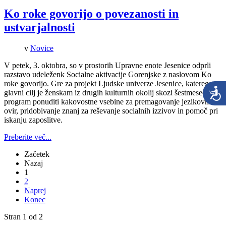
Ko roke govorijo o povezanosti in
ustvarjalnosti
v
Novice
V petek, 3. oktobra, so v prostorih Upravne enote Jesenice odprli
razstavo udeleženk Socialne aktivacije Gorenjske z naslovom Ko
roke govorijo. Gre za projekt Ljudske univerze Jesenice, katerega
glavni cilj je ženskam iz drugih kulturnih okolij skozi šestmesečni
program ponuditi kakovostne vsebine za premagovanje jezikovnih
ovir, pridobivanje znanj za reševanje socialnih izzivov in pomoč pri
iskanju zaposlitve.
Preberite več...
Začetek
Nazaj
1
2
Naprej
Konec
Stran 1 od 2