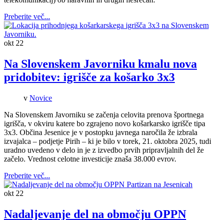
Preberite več...
okt
22
Na Slovenskem Javorniku kmalu nova
pridobitev: igrišče za košarko 3x3
v
Novice
Na Slovenskem Javorniku se začenja celovita prenova športnega
igrišča, v okviru katere bo zgrajeno novo košarkarsko igrišče tipa
3x3. Občina Jesenice je v postopku javnega naročila že izbrala
izvajalca – podjetje Pirih – ki je bilo v torek, 21. oktobra 2025, tudi
uradno uvedeno v delo in je z izvedbo prvih pripravljalnih del že
začelo. Vrednost celotne investicije znaša 38.000 evrov.
Preberite več...
okt
22
Nadaljevanje del na območju OPPN