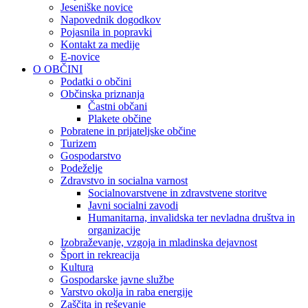
Jeseniške novice
Napovednik dogodkov
Pojasnila in popravki
Kontakt za medije
E-novice
O OBČINI
Podatki o občini
Občinska priznanja
Častni občani
Plakete občine
Pobratene in prijateljske občine
Turizem
Gospodarstvo
Podeželje
Zdravstvo in socialna varnost
Socialnovarstvene in zdravstvene storitve
Javni socialni zavodi
Humanitarna, invalidska ter nevladna društva in
organizacije
Izobraževanje, vzgoja in mladinska dejavnost
Šport in rekreacija
Kultura
Gospodarske javne službe
Varstvo okolja in raba energije
Zaščita in reševanje