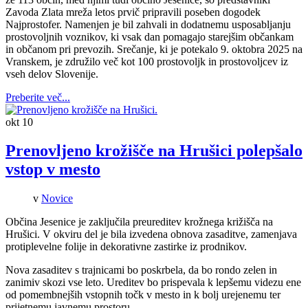
Zavoda Zlata mreža letos prvič pripravili poseben dogodek
Najprostofer. Namenjen je bil zahvali in dodatnemu usposabljanju
prostovoljnih voznikov, ki vsak dan pomagajo starejšim občankam
in občanom pri prevozih. Srečanje, ki je potekalo 9. oktobra 2025 na
Vranskem, je združilo več kot 100 prostovoljk in prostovoljcev iz
vseh delov Slovenije.
Preberite več...
okt
10
Prenovljeno krožišče na Hrušici polepšalo
vstop v mesto
v
Novice
Občina Jesenice je zaključila preureditev krožnega križišča na
Hrušici. V okviru del je bila izvedena obnova zasaditve, zamenjava
protiplevelne folije in dekorativne zastirke iz prodnikov.
Nova zasaditev s trajnicami bo poskrbela, da bo rondo zelen in
zanimiv skozi vse leto. Ureditev bo prispevala k lepšemu videzu ene
od pomembnejših vstopnih točk v mesto in k bolj urejenemu ter
prijetnemu javnemu prostoru.