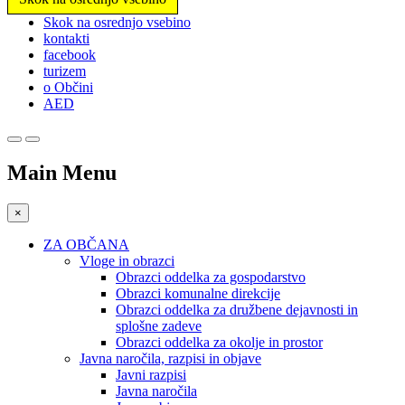
Prosimo,
Skok na osrednjo vsebino
upoštevajte:
kontakti
To
facebook
spletno
turizem
mesto
o Občini
vključuje
AED
sistem
dostopnosti.
Main Menu
×
ZA OBČANA
Vloge in obrazci
Obrazci oddelka za gospodarstvo
Obrazci komunalne direkcije
Obrazci oddelka za družbene dejavnosti in
splošne zadeve
Obrazci oddelka za okolje in prostor
Javna naročila, razpisi in objave
Javni razpisi
Javna naročila