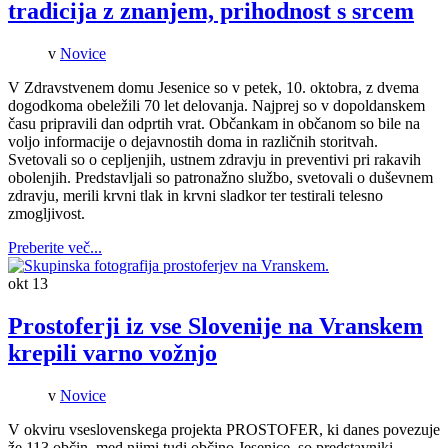
tradicija z znanjem, prihodnost s srcem
v
Novice
V Zdravstvenem domu Jesenice so v petek, 10. oktobra, z dvema
dogodkoma obeležili 70 let delovanja. Najprej so v dopoldanskem
času pripravili dan odprtih vrat. Občankam in občanom so bile na
voljo informacije o dejavnostih doma in različnih storitvah.
Svetovali so o cepljenjih, ustnem zdravju in preventivi pri rakavih
obolenjih. Predstavljali so patronažno službo, svetovali o duševnem
zdravju, merili krvni tlak in krvni sladkor ter testirali telesno
zmogljivost.
Preberite več...
okt
13
Prostoferji iz vse Slovenije na Vranskem
krepili varno vožnjo
v
Novice
V okviru vseslovenskega projekta PROSTOFER, ki danes povezuje
že 113 občin, med njimi tudi občino Jesenice, so predstavniki