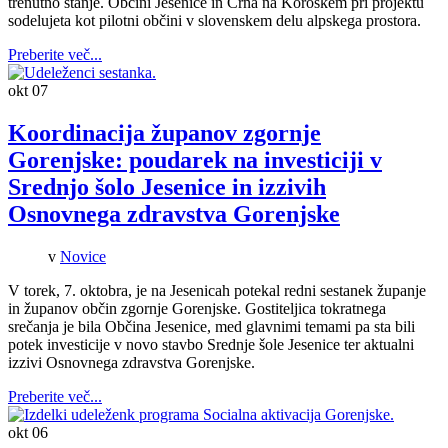
trenutno stanje. Občini Jesenice in Črna na Koroškem pri projektu
sodelujeta kot pilotni občini v slovenskem delu alpskega prostora.
Preberite več...
okt
07
Koordinacija županov zgornje
Gorenjske: poudarek na investiciji v
Srednjo šolo Jesenice in izzivih
Osnovnega zdravstva Gorenjske
v
Novice
V torek, 7. oktobra, je na Jesenicah potekal redni sestanek županje
in županov občin zgornje Gorenjske. Gostiteljica tokratnega
srečanja je bila Občina Jesenice, med glavnimi temami pa sta bili
potek investicije v novo stavbo Srednje šole Jesenice ter aktualni
izzivi Osnovnega zdravstva Gorenjske.
Preberite več...
okt
06