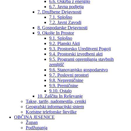
6.6. Oskrba z energijo
6.7. Javna podjetja
7. Družbene Dejavnosti
7.1. Splošno
7.2. Javni Zavodi
8. Gospodarske Dejavnosti
9. Okolje In Prostor
9.1. Splošno
9.2. Planski Akti
9.3. Prostorsko Ureditveni Pogoji
9.4. Prostorski izvedbeni akti
9.5. Programi opremljanja stavbnih
zemljišč
9.6. Stanovanjsko gospodarstvo
9.7. Poslovni prostori
9.8. Nepremičnine
9.9. Premičnine
9.10. Ostalo
10. Zaščita In Reševanje
Takse, tarife, nadomestila, ceniki
Geografski informacijski sistem
Koristne telefonske številke
OBČINA JESENICE
Župan
Podžupanja