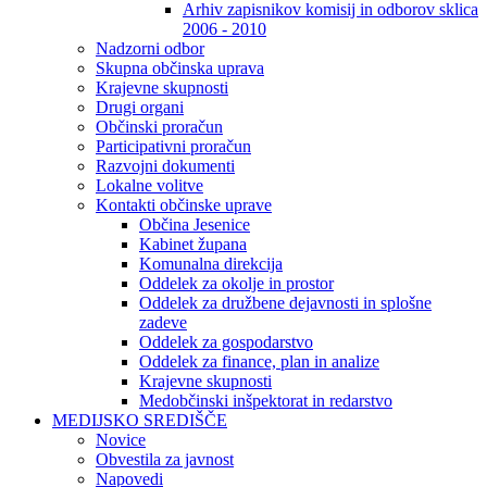
Arhiv zapisnikov komisij in odborov sklica
2006 - 2010
Nadzorni odbor
Skupna občinska uprava
Krajevne skupnosti
Drugi organi
Občinski proračun
Participativni proračun
Razvojni dokumenti
Lokalne volitve
Kontakti občinske uprave
Občina Jesenice
Kabinet župana
Komunalna direkcija
Oddelek za okolje in prostor
Oddelek za družbene dejavnosti in splošne
zadeve
Oddelek za gospodarstvo
Oddelek za finance, plan in analize
Krajevne skupnosti
Medobčinski inšpektorat in redarstvo
MEDIJSKO SREDIŠČE
Novice
Obvestila za javnost
Napovedi