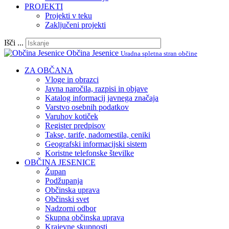
PROJEKTI
Projekti v teku
Zaključeni projekti
Išči ...
Občina Jesenice
Uradna spletna stran občine
ZA OBČANA
Vloge in obrazci
Javna naročila, razpisi in objave
Katalog informacij javnega značaja
Varstvo osebnih podatkov
Varuhov kotiček
Register predpisov
Takse, tarife, nadomestila, ceniki
Geografski informacijski sistem
Koristne telefonske številke
OBČINA JESENICE
Župan
Podžupanja
Občinska uprava
Občinski svet
Nadzorni odbor
Skupna občinska uprava
Krajevne skupnosti