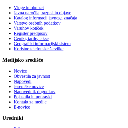
Vloge in obrazci
Javna naročila, razpisi in objave
Katalog informacij javnega značaja
Varstvo osebnih podatkov
Varuhov kotiček
Register predpisov
Ceniki, tarife, takse
Geografski informacijski sistem
Koristne telefonske številke
Medijsko središče
Novice
Obvestila za javnost
Napovedi
Jeseniške novice
Napovednik dogodkov
Pojasnila in popravki
Kontakt za medije
E-novice
Uredniki