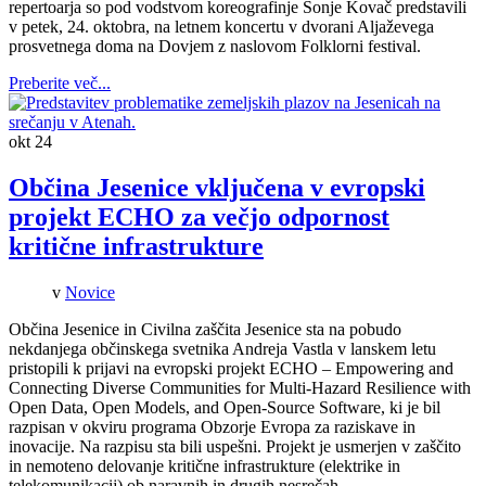
repertoarja so pod vodstvom koreografinje Sonje Kovač predstavili
v petek, 24. oktobra, na letnem koncertu v dvorani Aljaževega
prosvetnega doma na Dovjem z naslovom Folklorni festival.
Preberite več...
okt
24
Občina Jesenice vključena v evropski
projekt ECHO za večjo odpornost
kritične infrastrukture
v
Novice
Občina Jesenice in Civilna zaščita Jesenice sta na pobudo
nekdanjega občinskega svetnika Andreja Vastla v lanskem letu
pristopili k prijavi na evropski projekt ECHO – Empowering and
Connecting Diverse Communities for Multi-Hazard Resilience with
Open Data, Open Models, and Open-Source Software, ki je bil
razpisan v okviru programa Obzorje Evropa za raziskave in
inovacije. Na razpisu sta bili uspešni. Projekt je usmerjen v zaščito
in nemoteno delovanje kritične infrastrukture (elektrike in
telekomunikacij) ob naravnih in drugih nesrečah.