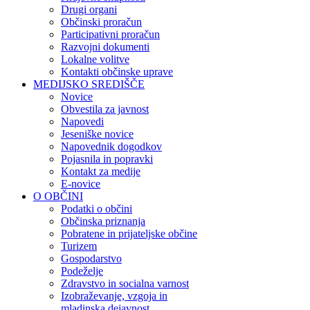
Drugi organi
Občinski proračun
Participativni proračun
Razvojni dokumenti
Lokalne volitve
Kontakti občinske uprave
MEDIJSKO SREDIŠČE
Novice
Obvestila za javnost
Napovedi
Jeseniške novice
Napovednik dogodkov
Pojasnila in popravki
Kontakt za medije
E-novice
O OBČINI
Podatki o občini
Občinska priznanja
Pobratene in prijateljske občine
Turizem
Gospodarstvo
Podeželje
Zdravstvo in socialna varnost
Izobraževanje, vzgoja in
mladinska dejavnost