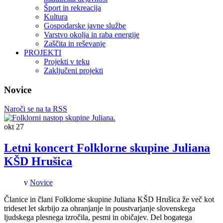
Šport in rekreacija
Kultura
Gospodarske javne službe
Varstvo okolja in raba energije
Zaščita in reševanje
PROJEKTI
Projekti v teku
Zaključeni projekti
Novice
Naroči se na ta RSS
okt
27
Letni koncert Folklorne skupine Juliana
KŠD Hrušica
v
Novice
Članice in člani Folklorne skupine Juliana KŠD Hrušica že več kot
trideset let skrbijo za ohranjanje in poustvarjanje slovenskega
ljudskega plesnega izročila, pesmi in običajev. Del bogatega