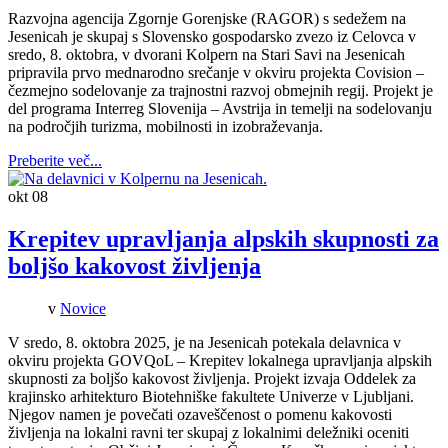
Razvojna agencija Zgornje Gorenjske (RAGOR) s sedežem na
Jesenicah je skupaj s Slovensko gospodarsko zvezo iz Celovca v
sredo, 8. oktobra, v dvorani Kolpern na Stari Savi na Jesenicah
pripravila prvo mednarodno srečanje v okviru projekta Covision –
čezmejno sodelovanje za trajnostni razvoj obmejnih regij. Projekt je
del programa Interreg Slovenija – Avstrija in temelji na sodelovanju
na področjih turizma, mobilnosti in izobraževanja.
Preberite več...
okt
08
Krepitev upravljanja alpskih skupnosti za
boljšo kakovost življenja
v
Novice
V sredo, 8. oktobra 2025, je na Jesenicah potekala delavnica v
okviru projekta GOVQoL – Krepitev lokalnega upravljanja alpskih
skupnosti za boljšo kakovost življenja. Projekt izvaja Oddelek za
krajinsko arhitekturo Biotehniške fakultete Univerze v Ljubljani.
Njegov namen je povečati ozaveščenost o pomenu kakovosti
življenja na lokalni ravni ter skupaj z lokalnimi deležniki oceniti