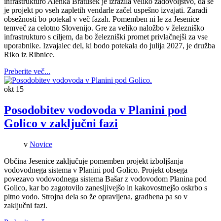
infrastrukturo Alenka Bratušek je izrazila veliko zadovoljstvo, da se
je projekt po vseh zapletih vendarle začel uspešno izvajati. Zaradi
obsežnosti bo potekal v več fazah. Pomemben ni le za Jesenice
temveč za celotno Slovenijo. Gre za veliko naložbo v železniško
infrastrukturo s ciljem, da bo železniški promet privlačnejši za vse
uporabnike. Izvajalec del, ki bodo potekala do julija 2027, je družba
Riko iz Ribnice.
Preberite več...
okt
15
Posodobitev vodovoda v Planini pod
Golico v zaključni fazi
v
Novice
Občina Jesenice zaključuje pomemben projekt izboljšanja
vodovodnega sistema v Planini pod Golico. Projekt obsega
povezavo vodovodnega sistema Bašar z vodovodom Planina pod
Golico, kar bo zagotovilo zanesljivejšo in kakovostnejšo oskrbo s
pitno vodo. Strojna dela so že opravljena, gradbena pa so v
zaključni fazi.