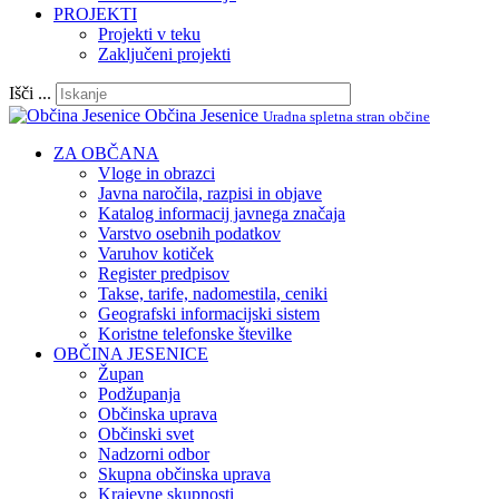
PROJEKTI
Projekti v teku
Zaključeni projekti
Išči ...
Občina Jesenice
Uradna spletna stran občine
ZA OBČANA
Vloge in obrazci
Javna naročila, razpisi in objave
Katalog informacij javnega značaja
Varstvo osebnih podatkov
Varuhov kotiček
Register predpisov
Takse, tarife, nadomestila, ceniki
Geografski informacijski sistem
Koristne telefonske številke
OBČINA JESENICE
Župan
Podžupanja
Občinska uprava
Občinski svet
Nadzorni odbor
Skupna občinska uprava
Krajevne skupnosti