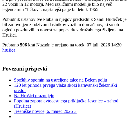
22 vozili in 12 motorji. Med različnimi modeli je bilo največ
legendarnih "fičkov", najstarejši pa je bil letnik 1965.
Pobudnik ustanovitve kluba in njegov predsednik Sandi Hudeček je
bil zadovoljen z odzivom lastnikov vozil in domačinov, ki so ob
ogledu pozdravili to novost za popestritev družabnega življenja na
Hrušici.
Prebrano
506
krat
Nazadnje urejano na torek, 07 julij 2026 14:20
hrušica
Povezani prispevki
Spoštljiv spomin na ustreljene talce na Belem polju
120 let prihoda prvega vlaka skozi karavanški železniški
predor
Na Hrušici praznujejo
Popolna zapora avtocestnega priključka Jesenice – zahod
(Hrušica)
Jeseniške novice, 6. marec 2026-3