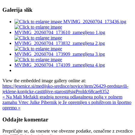
Galerija slik
View the embedded image gallery online at:
https://jesenice.si/medijsko-sredisce/novice/item/26429-predstavili-
jeklene-konjicke-castitljive-starosti#sigProIdc68cae8352
« Na Mali Mežakli gradnja novega odlagalnega polja v polnem
zamahu
Vrtec Julke Pibernik je že opremljen s pohištvom in športno
opremo »
Oddajte komentar
Prepričajte se, da vnesete vse obvezne podatke, označene z zvezdico