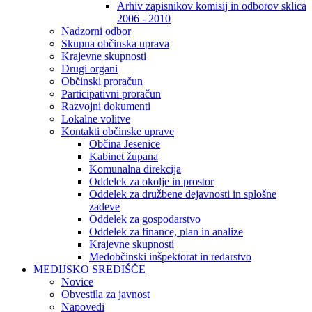
Arhiv zapisnikov komisij in odborov sklica
2006 - 2010
Nadzorni odbor
Skupna občinska uprava
Krajevne skupnosti
Drugi organi
Občinski proračun
Participativni proračun
Razvojni dokumenti
Lokalne volitve
Kontakti občinske uprave
Občina Jesenice
Kabinet župana
Komunalna direkcija
Oddelek za okolje in prostor
Oddelek za družbene dejavnosti in splošne
zadeve
Oddelek za gospodarstvo
Oddelek za finance, plan in analize
Krajevne skupnosti
Medobčinski inšpektorat in redarstvo
MEDIJSKO SREDIŠČE
Novice
Obvestila za javnost
Napovedi