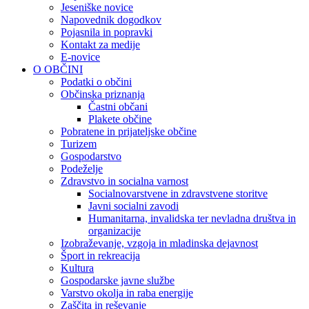
Jeseniške novice
Napovednik dogodkov
Pojasnila in popravki
Kontakt za medije
E-novice
O OBČINI
Podatki o občini
Občinska priznanja
Častni občani
Plakete občine
Pobratene in prijateljske občine
Turizem
Gospodarstvo
Podeželje
Zdravstvo in socialna varnost
Socialnovarstvene in zdravstvene storitve
Javni socialni zavodi
Humanitarna, invalidska ter nevladna društva in
organizacije
Izobraževanje, vzgoja in mladinska dejavnost
Šport in rekreacija
Kultura
Gospodarske javne službe
Varstvo okolja in raba energije
Zaščita in reševanje