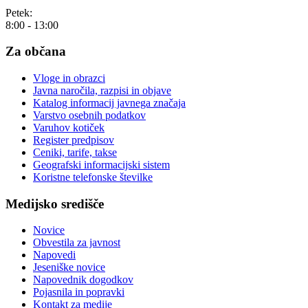
Petek:
8:00 - 13:00
Za občana
Vloge in obrazci
Javna naročila, razpisi in objave
Katalog informacij javnega značaja
Varstvo osebnih podatkov
Varuhov kotiček
Register predpisov
Ceniki, tarife, takse
Geografski informacijski sistem
Koristne telefonske številke
Medijsko središče
Novice
Obvestila za javnost
Napovedi
Jeseniške novice
Napovednik dogodkov
Pojasnila in popravki
Kontakt za medije