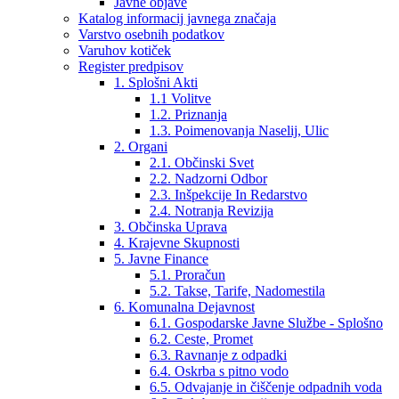
Javne objave
Katalog informacij javnega značaja
Varstvo osebnih podatkov
Varuhov kotiček
Register predpisov
1. Splošni Akti
1.1 Volitve
1.2. Priznanja
1.3. Poimenovanja Naselij, Ulic
2. Organi
2.1. Občinski Svet
2.2. Nadzorni Odbor
2.3. Inšpekcije In Redarstvo
2.4. Notranja Revizija
3. Občinska Uprava
4. Krajevne Skupnosti
5. Javne Finance
5.1. Proračun
5.2. Takse, Tarife, Nadomestila
6. Komunalna Dejavnost
6.1. Gospodarske Javne Službe - Splošno
6.2. Ceste, Promet
6.3. Ravnanje z odpadki
6.4. Oskrba s pitno vodo
6.5. Odvajanje in čiščenje odpadnih voda