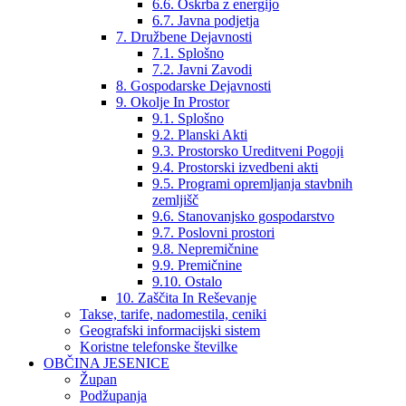
6.6. Oskrba z energijo
6.7. Javna podjetja
7. Družbene Dejavnosti
7.1. Splošno
7.2. Javni Zavodi
8. Gospodarske Dejavnosti
9. Okolje In Prostor
9.1. Splošno
9.2. Planski Akti
9.3. Prostorsko Ureditveni Pogoji
9.4. Prostorski izvedbeni akti
9.5. Programi opremljanja stavbnih
zemljišč
9.6. Stanovanjsko gospodarstvo
9.7. Poslovni prostori
9.8. Nepremičnine
9.9. Premičnine
9.10. Ostalo
10. Zaščita In Reševanje
Takse, tarife, nadomestila, ceniki
Geografski informacijski sistem
Koristne telefonske številke
OBČINA JESENICE
Župan
Podžupanja