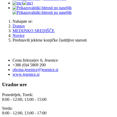
Nahajate se:
Domov
MEDIJSKO SREDIŠČE
Novice
Predstavili jeklene konjičke častitljive starosti
OBČINA JESENICE
Cesta železarjev 6, Jesenice
+386 (0)4 5869 200
obcina.jesenice@jesenice.si
www.jesenice.si
Uradne ure
Ponedeljek, Torek:
8:00 - 12:00, 13:00 - 15:00
Sreda:
8:00 - 12:00, 13:00 - 17:00