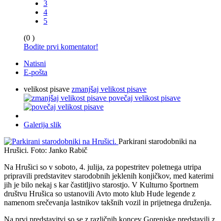
3
4
5
(0 )
Bodite prvi komentator!
Natisni
E-pošta
velikost pisave
zmanjšaj velikost pisave
povečaj velikost pisave
Galerija slik
Parkirani starodobniki na
Hrušici.
Foto: Janko Rabič
Na Hrušici so v soboto, 4. julija, za popestritev poletnega utripa
pripravili predstavitev starodobnih jeklenih konjičkov, med katerimi
jih je bilo nekaj s kar častitljivo starostjo. V Kulturno športnem
društvu Hrušica so ustanovili Avto moto klub Hude legende z
namenom srečevanja lastnikov takšnih vozil in prijetnega druženja.
Na prvi predstavitvi so se z različnih koncev Gorenjske predstavili z