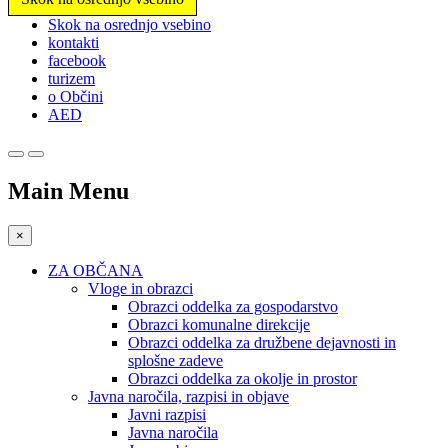
Prosimo,
Skok na osrednjo vsebino
upoštevajte:
kontakti
To
facebook
spletno
turizem
mesto
o Občini
vključuje
AED
sistem
dostopnosti.
Main Menu
×
ZA OBČANA
Vloge in obrazci
Obrazci oddelka za gospodarstvo
Obrazci komunalne direkcije
Obrazci oddelka za družbene dejavnosti in
splošne zadeve
Obrazci oddelka za okolje in prostor
Javna naročila, razpisi in objave
Javni razpisi
Javna naročila