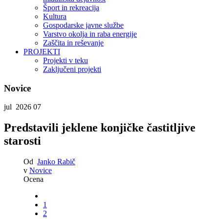
Šport in rekreacija
Kultura
Gospodarske javne službe
Varstvo okolja in raba energije
Zaščita in reševanje
PROJEKTI
Projekti v teku
Zaključeni projekti
Novice
jul 2026
07
Predstavili jeklene konjičke častitljive
starosti
Od
Janko Rabič
v
Novice
Ocena
1
2