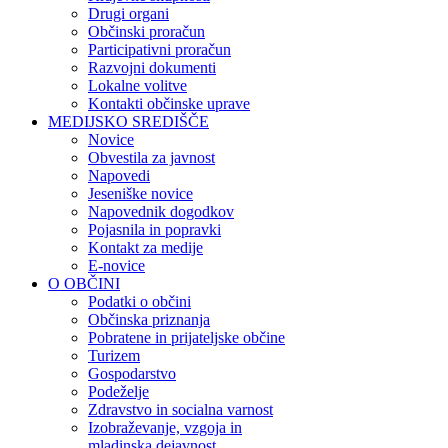
Drugi organi
Občinski proračun
Participativni proračun
Razvojni dokumenti
Lokalne volitve
Kontakti občinske uprave
MEDIJSKO SREDIŠČE
Novice
Obvestila za javnost
Napovedi
Jeseniške novice
Napovednik dogodkov
Pojasnila in popravki
Kontakt za medije
E-novice
O OBČINI
Podatki o občini
Občinska priznanja
Pobratene in prijateljske občine
Turizem
Gospodarstvo
Podeželje
Zdravstvo in socialna varnost
Izobraževanje, vzgoja in
mladinska dejavnost