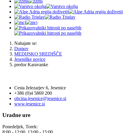
Nahajate se:
Domov
MEDIJSKO SREDIŠČE
Jeseniške novice
predor Karavanke
OBČINA JESENICE
Cesta železarjev 6, Jesenice
+386 (0)4 5869 200
obcina.jesenice@jesenice.si
www.jesenice.si
Uradne ure
Ponedeljek, Torek:
8:00 - 12:00, 13:00 - 15:00