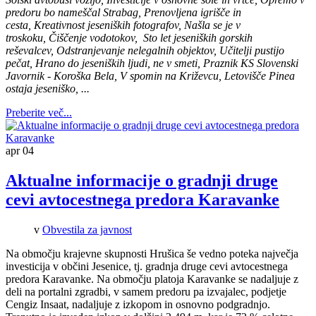
predoru bo nameščal Strabag, Prenovljena igrišče in
cesta, Kreativnost jeseniških fotografov, Našla se je v
troskoku, Čiščenje vodotokov, Sto let jeseniških gorskih
reševalcev, Odstranjevanje nelegalnih objektov, Učitelji pustijo
pečat, Hrano do jeseniških ljudi, ne v smeti, Praznik KS Slovenski
Javornik - Koroška Bela, V spomin na Križevcu, Letovišče Pinea
ostaja jeseniško, ...
Preberite več...
apr
04
Aktualne informacije o gradnji druge
cevi avtocestnega predora Karavanke
v
Obvestila za javnost
Na območju krajevne skupnosti Hrušica še vedno poteka največja
investicija v občini Jesenice, tj. gradnja druge cevi avtocestnega
predora Karavanke. Na območju platoja Karavanke se nadaljuje z
deli na portalni zgradbi, v samem predoru pa izvajalec, podjetje
Cengiz Insaat, nadaljuje z izkopom in osnovno podgradnjo.