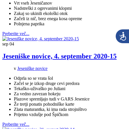
Vrt vseh Jeseničanov
Nadstreški z ogrevanimi klopmi
Zakaj so ukinili ekološki otok
Začeli iz nič, brez enega kosa opreme
Polnjena paprika
Preberite več...
sep
04
Jeseniške novice, 4. september 2020-15
v
Jeseniške novice
Odprla so se vrata šol
Začel se je izkop druge cevi predora
Tekaško-uživaško po Juliani
Za vedno zavezan hokeju
Plazove spremljajo tudi v GARS Jesenice
Že tretji ponatis pohodniške karte
Zlata maturantka, ki ima rada strojništvo
Prijetno vzdušje pod Špičkom
Preberite več...