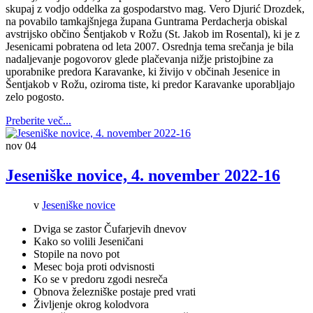
skupaj z vodjo oddelka za gospodarstvo mag. Vero Djurić Drozdek,
na povabilo tamkajšnjega župana Guntrama Perdacherja obiskal
avstrijsko občino Šentjakob v Rožu (St. Jakob im Rosental), ki je z
Jesenicami pobratena od leta 2007. Osrednja tema srečanja je bila
nadaljevanje pogovorov glede plačevanja nižje pristojbine za
uporabnike predora Karavanke, ki živijo v občinah Jesenice in
Šentjakob v Rožu, oziroma tiste, ki predor Karavanke uporabljajo
zelo pogosto.
Preberite več...
nov
04
Jeseniške novice, 4. november 2022-16
v
Jeseniške novice
Dviga se zastor Čufarjevih dnevov
Kako so volili Jeseničani
Stopile na novo pot
Mesec boja proti odvisnosti
Ko se v predoru zgodi nesreča
Obnova železniške postaje pred vrati
Življenje okrog kolodvora