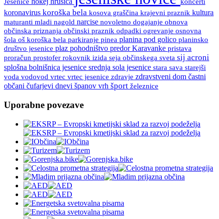
Jesenice
hokej
hrušica
koncerti
koroška bela
koronavirus
kultura
kosova graščina
krajevni praznik
maturanti
mladi
nagold
narcise
novoletno dogajanje
obnova
občinski praznik
osnovna
občinska priznanja
odpadki
ogrevanje
šola
oš koroška bela
pinea
planina pod golico
planinsko
parkiranje
društvo jesenice
plaz
pohodništvo
predor Karavanke
pristava
sij acroni
proračun
prostofer
rokovnik izida
seja občinskega sveta
splošna bolnišnica jesenice
srednja sola jesenice
stara sava
starejši
vrtec
vrtec jesenice
zdravje
zdravstveni dom
častni
voda
vodovod
španov vrh
šport
občani
čufarjevi dnevi
železnice
Uporabne povezave