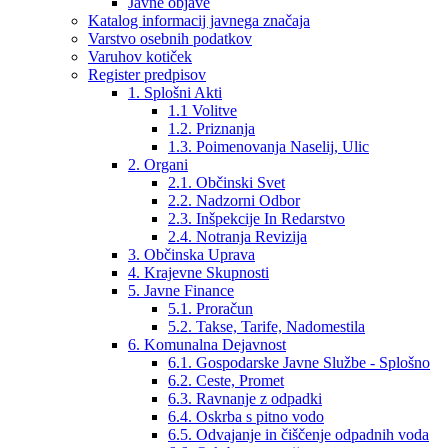
Javne objave
Katalog informacij javnega značaja
Varstvo osebnih podatkov
Varuhov kotiček
Register predpisov
1. Splošni Akti
1.1 Volitve
1.2. Priznanja
1.3. Poimenovanja Naselij, Ulic
2. Organi
2.1. Občinski Svet
2.2. Nadzorni Odbor
2.3. Inšpekcije In Redarstvo
2.4. Notranja Revizija
3. Občinska Uprava
4. Krajevne Skupnosti
5. Javne Finance
5.1. Proračun
5.2. Takse, Tarife, Nadomestila
6. Komunalna Dejavnost
6.1. Gospodarske Javne Službe - Splošno
6.2. Ceste, Promet
6.3. Ravnanje z odpadki
6.4. Oskrba s pitno vodo
6.5. Odvajanje in čiščenje odpadnih voda