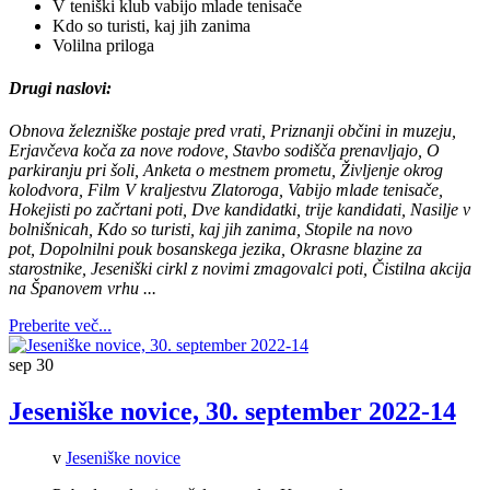
V teniški klub vabijo mlade tenisače
Kdo so turisti, kaj jih zanima
Volilna priloga
Drugi naslovi:
Obnova železniške postaje pred vrati, Priznanji občini in muzeju,
Erjavčeva koča za nove rodove, Stavbo sodišča prenavljajo, O
parkiranju pri šoli, Anketa o mestnem prometu, Življenje okrog
kolodvora, Film V kraljestvu Zlatoroga, Vabijo mlade tenisače,
Hokejisti po začrtani poti, Dve kandidatki, trije kandidati, Nasilje v
bolnišnicah, Kdo so turisti, kaj jih zanima, Stopile na novo
pot, Dopolnilni pouk bosanskega jezika, Okrasne blazine za
starostnike, Jeseniški cirkl z novimi zmagovalci poti
,
Čistilna akcija
na Španovem vrhu
...
Preberite več...
sep
30
Jeseniške novice, 30. september 2022-14
v
Jeseniške novice