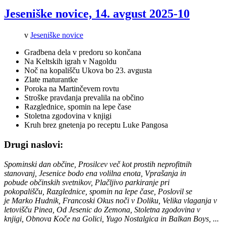
Jeseniške novice, 14. avgust 2025-10
v
Jeseniške novice
Gradbena dela v predoru so končana
Na Keltskih igrah v Nagoldu
Noč na kopališču Ukova bo 23. avgusta
Zlate maturantke
Poroka na Martinčevem rovtu
Stroške pravdanja prevalila na občino
Razglednice, spomin na lepe čase
Stoletna zgodovina v knjigi
Kruh brez gnetenja po receptu Luke Pangosa
Drugi naslovi:
Spominski dan občine, Prosilcev več kot prostih neprofitnih
stanovanj, Jesenice bodo ena volilna enota, Vprašanja in
pobude občinskih svetnikov, Plačljivo parkiranje pri
pokopališču, Razglednice, spomin na lepe čase, Poslovil se
je Marko Hudnik, Francoski Okus noči v Doliku, Velika vlaganja v
letovišču Pinea, Od Jesenic do Zemona, Stoletna zgodovina v
knjigi, Obnova Koče na Golici, Yugo Nostalgica in Balkan Boys, ...