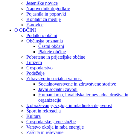
Jeseniške novice
Napovednik dogodkov
Pojasnila in popravki
Kontakt za medije
E-novice
O OBČINI
Podatki o občini
Občinska priznanja
Častni občani
Plakete občine
Pobratene in prijateljske občine
Turizem
Gospodarstvo
Podeželje
Zdravstvo in socialna varnost
Socialnovarstvene in zdravstvene storitve
Javni socialni zavodi
Humanitarna, invalidska ter nevladna društva in
organizacije
Izobraževanje, vzgoja in mladinska dejavnost
Šport in rekreacija
Kultura
Gospodarske javne službe
Varstvo okolja in raba energije
Zaščita in reševanje