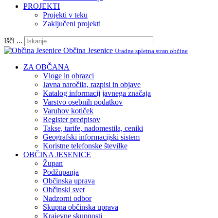
PROJEKTI
Projekti v teku
Zaključeni projekti
Išči ...
Občina Jesenice
Uradna spletna stran občine
ZA OBČANA
Vloge in obrazci
Javna naročila, razpisi in objave
Katalog informacij javnega značaja
Varstvo osebnih podatkov
Varuhov kotiček
Register predpisov
Takse, tarife, nadomestila, ceniki
Geografski informacijski sistem
Koristne telefonske številke
OBČINA JESENICE
Župan
Podžupanja
Občinska uprava
Občinski svet
Nadzorni odbor
Skupna občinska uprava
Krajevne skupnosti