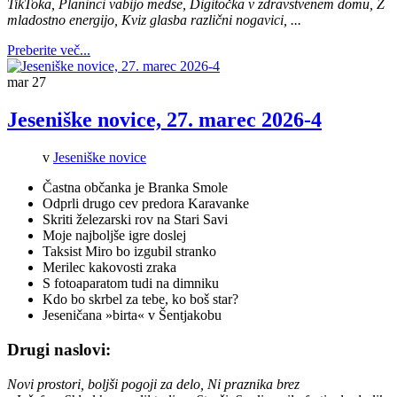
TikToka, Planinci vabijo medse, Digitočka v zdravstvenem domu, Z
mladostno energijo, Kviz glasba različni nogavici,
...
Preberite več...
mar
27
Jeseniške novice, 27. marec 2026-4
v
Jeseniške novice
Častna občanka je Branka Smole
Odprli drugo cev predora Karavanke
Skriti železarski rov na Stari Savi
Moje najboljše igre doslej
Taksist Miro bo izgubil stranko
Merilec kakovosti zraka
S fotoaparatom tudi na dimniku
Kdo bo skrbel za tebe, ko boš star?
Jeseničana »birta« v Šentjakobu
Drugi naslovi:
Novi prostori, boljši pogoji za delo, Ni praznika brez