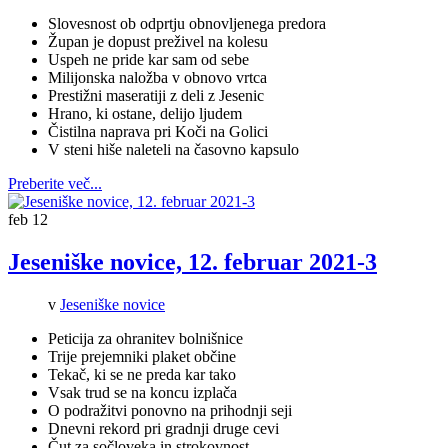
Slovesnost ob odprtju obnovljenega predora
Župan je dopust preživel na kolesu
Uspeh ne pride kar sam od sebe
Milijonska naložba v obnovo vrtca
Prestižni maseratiji z deli z Jesenic
Hrano, ki ostane, delijo ljudem
Čistilna naprava pri Koči na Golici
V steni hiše naleteli na časovno kapsulo
Preberite več...
feb
12
Jeseniške novice, 12. februar 2021-3
v
Jeseniške novice
Peticija za ohranitev bolnišnice
Trije prejemniki plaket občine
Tekač, ki se ne preda kar tako
Vsak trud se na koncu izplača
O podražitvi ponovno na prihodnji seji
Dnevni rekord pri gradnji druge cevi
Čut za sočloveka in strokovnost