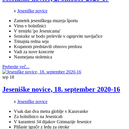
v
Jeseniške novice
Zametek jeseniškega muzeja športa
Virus v bolnišnici
V trenirki 'po Jesenicama'
Seniorke se bodo prelevile v ognjevite navijačice
Trinajsta redna seja
Krajanom predstavili obnovo predora
Vadi za nove koncerte
Nasmejana stoletnica
Preberite več...
sep
18
Jeseniške novice, 18. september 2020-16
v
Jeseniške novice
Vsak dan dva metra globlje v Karavanke
Za bolnišnico na Jesenicah
V karanteni 34 dijakov Gimnazije Jesenice
Plišaste igrače
z ledu za otroke