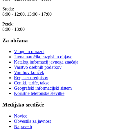
Sreda:
8:00 - 12:00, 13:00 - 17:00
Petek:
8:00 - 13:00
Za občana
Vloge in obrazci
Javna naročila, razpisi in objave
Katalog informacij javnega značaja
Varstvo osebnih podatkov
Varuhov kotiček
Register predpisov
Ceniki, tarife, takse
Geografski informacijski sistem
Koristne telefonske številke
Medijsko središče
Novice
Obvestila za javnost
Napovedi