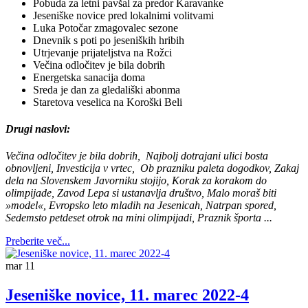
Pobuda za letni pavšal za predor Karavanke
Jeseniške novice pred lokalnimi volitvami
Luka Potočar zmagovalec sezone
Dnevnik s poti
po jeseniških
hribih
Utrjevanje
prijateljstva
na Rožci
Večina odločitev je bila dobrih
Energetska sanacija doma
Sreda je dan za gledališki abonma
Staretova veselica na Koroški Beli
Drugi naslovi:
Večina odločitev je bila dobrih
,
Najbolj dotrajani ulici bosta
obnovljeni
,
Investicija v vrtec
,
Ob prazniku paleta dogodkov
,
Zakaj
dela na Slovenskem Javorniku stojijo
,
Korak za korakom do
olimpijade
,
Zavod Lepa si ustanavlja društvo,
Malo moraš biti
»model«
,
Evropsko leto mladih na Jesenicah
,
Natrpan spored,
Sedemsto petdeset otrok
na mini olimpijadi,
Praznik športa
...
Preberite več...
mar
11
Jeseniške novice, 11. marec 2022-4