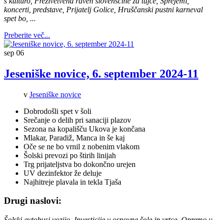
s kulturo, Preživetvena raven slovenščine za tujce, Sprejemi,
koncerti, predstave, Prijatelj Golice, Hruščanski pustni karneval
spet bo, ...
Preberite več...
sep
06
Jeseniške novice, 6. september 2024-11
v
Jeseniške novice
Dobrodošli spet v šoli
Srečanje o delih pri sanaciji plazov
Sezona na kopališču Ukova je končana
Mlakar, Paradiž, Manca in še kaj
Oče se ne bo vrnil z nobenim vlakom
Šolski prevozi po štirih linijah
Trg prijateljstva bo dokončno urejen
UV dezinfektor že deluje
Najhitreje plavala in tekla Tjaša
Drugi naslovi:
Šolski avtobusi vozijo, Investicije v osnovne šole in vrtce, Opremo v