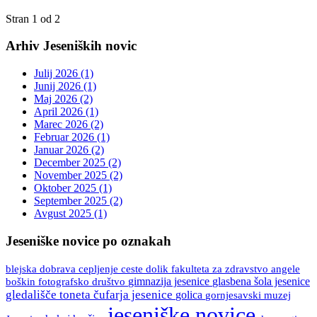
Stran 1 od 2
Arhiv Jeseniških novic
Julij 2026 (1)
Junij 2026 (1)
Maj 2026 (2)
April 2026 (1)
Marec 2026 (2)
Februar 2026 (1)
Januar 2026 (2)
December 2025 (2)
November 2025 (2)
Oktober 2025 (1)
September 2025 (2)
Avgust 2025 (1)
Jeseniške novice po oznakah
blejska dobrava
ceste
fakulteta za zdravstvo angele
cepljenje
dolik
boškin
gimnazija jesenice
glasbena šola jesenice
fotografsko društvo
gledališče toneta čufarja jesenice
golica
gornjesavski muzej
jeseniške novice