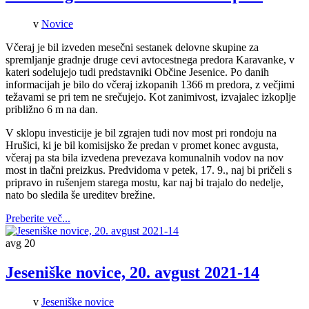
v
Novice
Včeraj je bil izveden mesečni sestanek delovne skupine za
spremljanje gradnje druge cevi avtocestnega predora Karavanke, v
kateri sodelujejo tudi predstavniki Občine Jesenice. Po danih
informacijah je bilo do včeraj izkopanih 1366 m predora, z večjimi
težavami se pri tem ne srečujejo. Kot zanimivost, izvajalec izkoplje
približno 6 m na dan.
V sklopu investicije je bil zgrajen tudi nov most pri rondoju na
Hrušici, ki je bil komisijsko že predan v promet konec avgusta,
včeraj pa sta bila izvedena prevezava komunalnih vodov na nov
most in tlačni preizkus. Predvidoma v petek, 17. 9., naj bi pričeli s
pripravo in rušenjem starega mostu, kar naj bi trajalo do nedelje,
nato bo sledila še ureditev brežine.
Preberite več...
avg
20
Jeseniške novice, 20. avgust 2021-14
v
Jeseniške novice