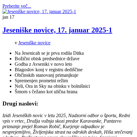
Preberite več...
jan
17
Jeseniške novice, 17. januar 2025-1
v
Jeseniške novice
Na Jesenicah se je prva rodila Ditka
Božični obisk predsednice države
Godba z Avseniki v novo leto
Blagoslov konj v registru dediščine
Občinskih stanovanj primanjkuje
Spremenjen prometni režim
Neli, Ora in Sky na obisku v bolnišnici
Šmorn s čežano kot ulična hrana
Drugi naslovi:
Izidi Jeseniških novic v letu 2025, Nadzorni odbor o športu, Redni
vpis v vrtec, Dražja vožnja skozi predor Karavanke, Pantzevo
priznanje prejel Roman Robič, Kurjenje odpadkov je
nesprejemljivo, Življenjska strast na odrskih deskah, Hiša srečevanj