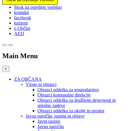
Prosimo,
Skok na osrednjo vsebino
upoštevajte:
kontakti
To
facebook
spletno
turizem
mesto
o Občini
vključuje
AED
sistem
dostopnosti.
Main Menu
×
ZA OBČANA
Vloge in obrazci
Obrazci oddelka za gospodarstvo
Obrazci komunalne direkcije
Obrazci oddelka za družbene dejavnosti in
splošne zadeve
Obrazci oddelka za okolje in prostor
Javna naročila, razpisi in objave
Javni razpisi
Javna naročila