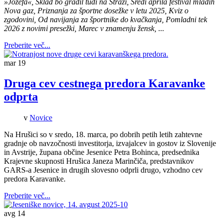
»Jožefa«, Sklad bo gradil tudi na Straži, Sredi aprila festival mladih
Nova gaz, Priznanja za športne dosežke v letu 2025, Kviz o
zgodovini, Od navijanja za športnike do kvačkanja, Pomladni tek
2026 z novimi presežki, Marec v znamenju žensk,
...
Preberite več...
mar
19
Druga cev cestnega predora Karavanke
odprta
v
Novice
Na Hrušici so v sredo, 18. marca, po dobrih petih letih zahtevne
gradnje ob navzočnosti investitorja, izvajalcev in gostov iz Slovenije
in Avstrije, župana občine Jesenice Petra Bohinca, predsednika
Krajevne skupnosti Hrušica Janeza Marinčiča, predstavnikov
GARS-a Jesenice in drugih slovesno odprli drugo, vzhodno cev
predora Karavanke.
Preberite več...
avg
14