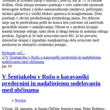
Trenutno je izveden izkop v dolžini 2.494 m, kar je 72 % celotne
dolžine. Dela izkopa trenutno potekajo v zelo zahtevnih razmerah
heterogene hribine z nizko samonosilnostjo (meljevci, peščenjaki,
skrilavi glinavci) z vložki blokov apnenca in konglomerata. Dela
potekajo v okviru predloženega terminskega plana. Do državne
meje naj bi predvidoma prišli do konca leta (odvisno od zatečenih
geoloških razmer v nadaljevanju). Hkrati se v predoru izvajajo
temelji notranje obloge, talni obok iz litega betona in notranja obloga
predora. Zgrajen je že tudi avtocestni most M1, ki bo povsem
dokončan skupaj z izgradnjo manjkajočega dela avtoceste med
predorom in obstoječo cestninsko postajo.
Preberite več...
jan
19
V Šentjakobu v Rožu o karavanški
predornini in nadaljnjemu sodelovanju
med občinama
v
Novice
Včeraj, 18. januarja, je župan Občine Jesenice mag. Peter Bohinec,