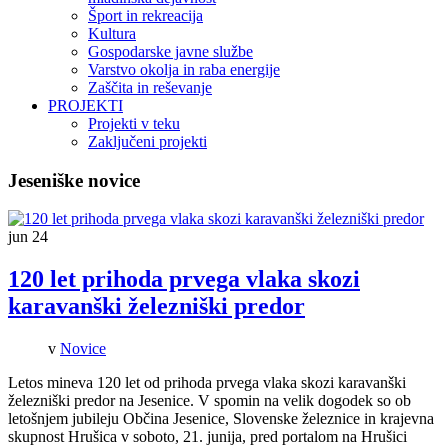
Šport in rekreacija
Kultura
Gospodarske javne službe
Varstvo okolja in raba energije
Zaščita in reševanje
PROJEKTI
Projekti v teku
Zaključeni projekti
Jeseniške novice
jun
24
120 let prihoda prvega vlaka skozi
karavanški železniški predor
v
Novice
Letos mineva 120 let od prihoda prvega vlaka skozi karavanški
železniški predor na Jesenice. V spomin na velik dogodek so ob
letošnjem jubileju Občina Jesenice, Slovenske železnice in krajevna
skupnost Hrušica v soboto, 21. junija, pred portalom na Hrušici