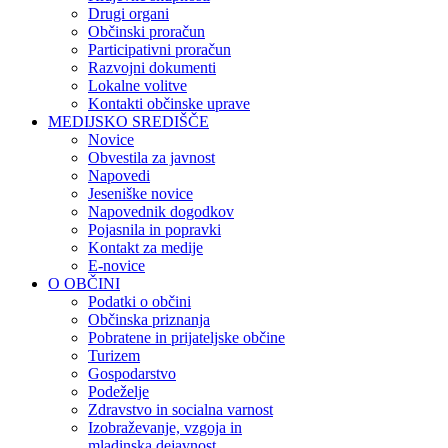
Drugi organi
Občinski proračun
Participativni proračun
Razvojni dokumenti
Lokalne volitve
Kontakti občinske uprave
MEDIJSKO SREDIŠČE
Novice
Obvestila za javnost
Napovedi
Jeseniške novice
Napovednik dogodkov
Pojasnila in popravki
Kontakt za medije
E-novice
O OBČINI
Podatki o občini
Občinska priznanja
Pobratene in prijateljske občine
Turizem
Gospodarstvo
Podeželje
Zdravstvo in socialna varnost
Izobraževanje, vzgoja in
mladinska dejavnost