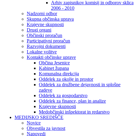
Arhiv zapisnikov komisij in odborov sklica
2006 - 2010
Nadzorni odbor
Skupna občinska uprava
Krajevne skupnosti
Drugi organi
Občinski proračun
Participativni proračun
Razvojni dokumenti
Lokalne volitve
Kontakti občinske uprave
Občina Jesenice
Kabinet župana
Komunalna direkcija
Oddelek za okolje in prostor
Oddelek za družbene dejavnosti in splošne
zadeve
Oddelek za gospodarstvo
Oddelek za finance, plan in analize
Krajevne skupnosti
Medobčinski inšpektorat in redarstvo
MEDIJSKO SREDIŠČE
Novice
Obvestila za javnost
Napovedi