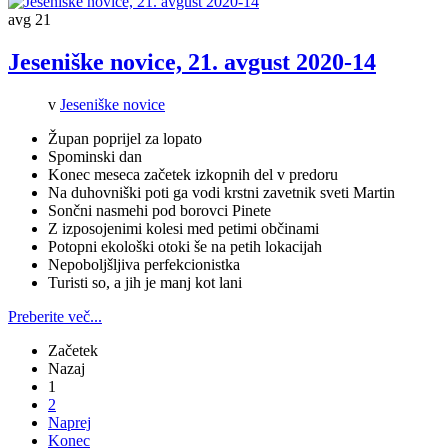
avg
21
Jeseniške novice, 21. avgust 2020-14
v
Jeseniške novice
Župan poprijel za lopato
Spominski dan
Konec meseca začetek izkopnih del v predoru
Na duhovniški poti ga vodi krstni zavetnik sveti Martin
Sončni nasmehi pod borovci Pinete
Z izposojenimi kolesi med petimi občinami
Potopni ekološki otoki še na petih lokacijah
Nepoboljšljiva perfekcionistka
Turisti so, a jih je manj kot lani
Preberite več...
Začetek
Nazaj
1
2
Naprej
Konec