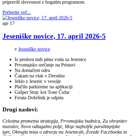
pripravili slovesnost z bogatim programom.
Preberite več...
apr
17
Jeseniške novice, 17. april 2026-5
v
Jeseniške novice
Iz predora tudi pitna voda za Jesenice
Prvomajsko srečanje na Pristavi
Na domačem odru
Čakam na vlak v Dresdnu
Jeklo z Jesenic v vesolje
Plačilo parkirnine na aplikaciji
Gašper Stojc kot Tone Čufar
Ferata Dobršnik je odprta
Drugi naslovi:
Celostna prometna strategija, Prvomajska budnica, Za ohranitev
muralov, Novo odlagalno polje, Moje najboljše paralimpijske
igre, Okrogla miza o zdravju na Jesenicah, Zvezde Facebooka in