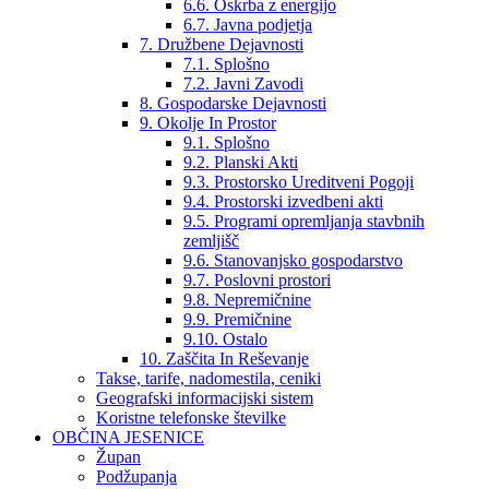
6.6. Oskrba z energijo
6.7. Javna podjetja
7. Družbene Dejavnosti
7.1. Splošno
7.2. Javni Zavodi
8. Gospodarske Dejavnosti
9. Okolje In Prostor
9.1. Splošno
9.2. Planski Akti
9.3. Prostorsko Ureditveni Pogoji
9.4. Prostorski izvedbeni akti
9.5. Programi opremljanja stavbnih
zemljišč
9.6. Stanovanjsko gospodarstvo
9.7. Poslovni prostori
9.8. Nepremičnine
9.9. Premičnine
9.10. Ostalo
10. Zaščita In Reševanje
Takse, tarife, nadomestila, ceniki
Geografski informacijski sistem
Koristne telefonske številke
OBČINA JESENICE
Župan
Podžupanja