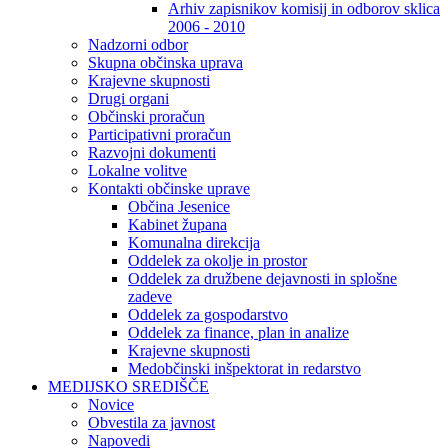
Arhiv zapisnikov komisij in odborov sklica
2006 - 2010
Nadzorni odbor
Skupna občinska uprava
Krajevne skupnosti
Drugi organi
Občinski proračun
Participativni proračun
Razvojni dokumenti
Lokalne volitve
Kontakti občinske uprave
Občina Jesenice
Kabinet župana
Komunalna direkcija
Oddelek za okolje in prostor
Oddelek za družbene dejavnosti in splošne
zadeve
Oddelek za gospodarstvo
Oddelek za finance, plan in analize
Krajevne skupnosti
Medobčinski inšpektorat in redarstvo
MEDIJSKO SREDIŠČE
Novice
Obvestila za javnost
Napovedi