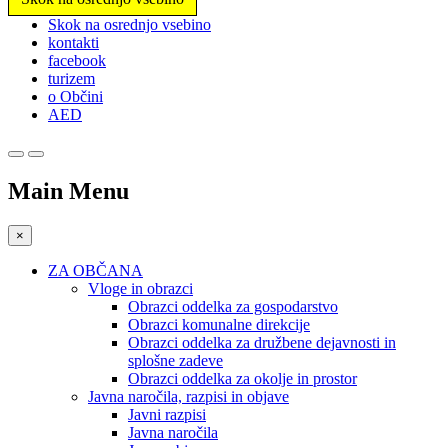
Prosimo,
Skok na osrednjo vsebino
upoštevajte:
kontakti
To
facebook
spletno
turizem
mesto
o Občini
vključuje
AED
sistem
dostopnosti.
Main Menu
×
ZA OBČANA
Vloge in obrazci
Obrazci oddelka za gospodarstvo
Obrazci komunalne direkcije
Obrazci oddelka za družbene dejavnosti in
splošne zadeve
Obrazci oddelka za okolje in prostor
Javna naročila, razpisi in objave
Javni razpisi
Javna naročila