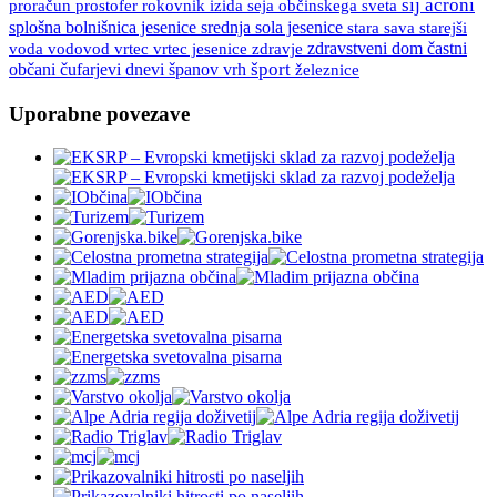
sij acroni
proračun
prostofer
rokovnik izida
seja občinskega sveta
splošna bolnišnica jesenice
srednja sola jesenice
stara sava
starejši
vrtec
vrtec jesenice
zdravje
zdravstveni dom
častni
voda
vodovod
španov vrh
šport
občani
čufarjevi dnevi
železnice
Uporabne povezave