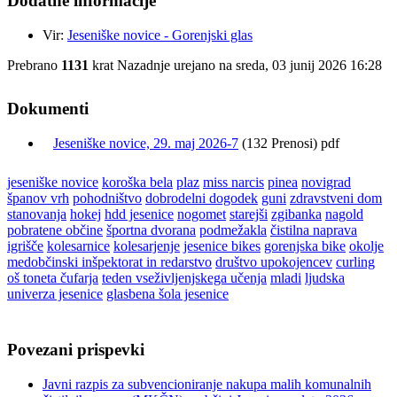
Dodatne informacije
Vir:
Jeseniške novice - Gorenjski glas
Prebrano
1131
krat
Nazadnje urejano na sreda, 03 junij 2026 16:28
Dokumenti
Jeseniške novice, 29. maj 2026-7
(132 Prenosi) pdf
jeseniške novice
koroška bela
plaz
miss narcis
pinea
novigrad
španov vrh
pohodništvo
dobrodelni dogodek
guni
zdravstveni dom
stanovanja
hokej
hdd jesenice
nogomet
starejši
zgibanka
nagold
pobratene občine
športna dvorana
podmežakla
čistilna naprava
igrišče
kolesarnice
kolesarjenje
jesenice bikes
gorenjska bike
okolje
medobčinski inšpektorat in redarstvo
društvo upokojencev
curling
oš toneta čufarja
teden vseživljenjskega učenja
mladi
ljudska
univerza jesenice
glasbena šola jesenice
Povezani prispevki
Javni razpis za subvencioniranje nakupa malih komunalnih