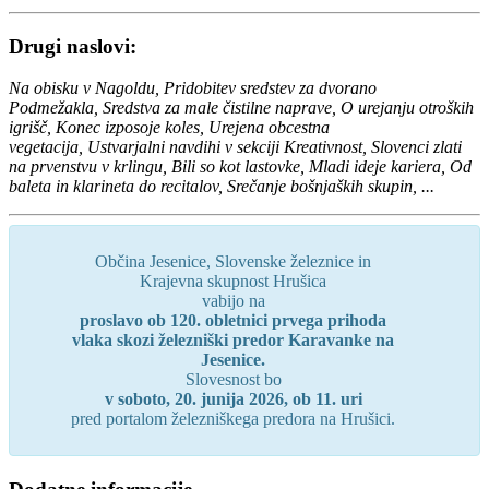
Drugi naslovi:
Na obisku v Nagoldu, Pridobitev sredstev za dvorano
Podmežakla, Sredstva za male čistilne naprave, O urejanju otroških
igrišč, Konec izposoje koles, Urejena obcestna
vegetacija, Ustvarjalni navdihi v sekciji Kreativnost, Slovenci zlati
na prvenstvu v krlingu, Bili so kot lastovke, Mladi ideje kariera, Od
baleta in klarineta do recitalov, Srečanje bošnjaških skupin,
...
Občina Jesenice, Slovenske železnice in
Krajevna skupnost Hrušica
vabijo na
proslavo ob 120. obletnici prvega prihoda
vlaka skozi železniški predor Karavanke na
Jesenice.
Slovesnost bo
v soboto, 20. junija 2026, ob 11. uri
pred portalom železniškega predora na Hrušici.