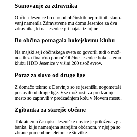
Stanovanje za zdravnika
Občina Jesenice bo eno od občinskih neprofitnih stano­
vanj namenila Zdravstvene­ mu domu Jesenice za dva
zdravnika, ki na Jesenice pri­ hajata iz tujine.
Bo občina pomagala hokejskemu klubu
Na majski seji občinskega sveta so govorili tudi o mož­
nostih za finančno pomoč Občine Jesenice hokejskemu
klubu HDD Jesenice v višini 200 tisoč evrov.
Poraz za slovo od druge lige
Z domačo tekmo z Dravinjo so se jeseniški nogometaši
poslovili od druge lige. Vse možnosti za predzadnje
mesto so zapravili v predzad­njem kolu v Novem mestu.
Zgibanka za starejše občane
Tokratnemu časopisu Jese­niške novice je priložena zgi­
banka, ki je namenjena sta­rejšim občanom, v njej pa so
zbrane pomembne telefon­ske številke.