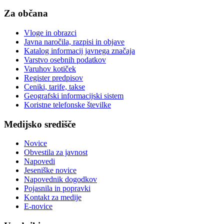
Za občana
Vloge in obrazci
Javna naročila, razpisi in objave
Katalog informacij javnega značaja
Varstvo osebnih podatkov
Varuhov kotiček
Register predpisov
Ceniki, tarife, takse
Geografski informacijski sistem
Koristne telefonske številke
Medijsko središče
Novice
Obvestila za javnost
Napovedi
Jeseniške novice
Napovednik dogodkov
Pojasnila in popravki
Kontakt za medije
E-novice