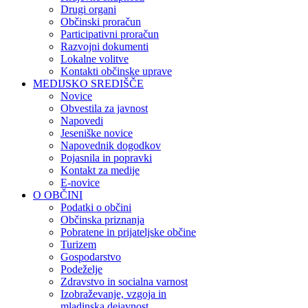
Drugi organi
Občinski proračun
Participativni proračun
Razvojni dokumenti
Lokalne volitve
Kontakti občinske uprave
MEDIJSKO SREDIŠČE
Novice
Obvestila za javnost
Napovedi
Jeseniške novice
Napovednik dogodkov
Pojasnila in popravki
Kontakt za medije
E-novice
O OBČINI
Podatki o občini
Občinska priznanja
Pobratene in prijateljske občine
Turizem
Gospodarstvo
Podeželje
Zdravstvo in socialna varnost
Izobraževanje, vzgoja in
mladinska dejavnost