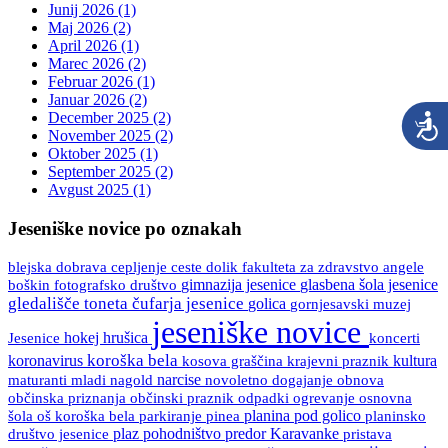
Junij 2026 (1)
Maj 2026 (2)
April 2026 (1)
Marec 2026 (2)
Februar 2026 (1)
Januar 2026 (2)
December 2025 (2)
November 2025 (2)
Oktober 2025 (1)
September 2025 (2)
Avgust 2025 (1)
Jeseniške novice po oznakah
blejska dobrava
ceste
fakulteta za zdravstvo angele
cepljenje
dolik
boškin
gimnazija jesenice
glasbena šola jesenice
fotografsko društvo
gledališče toneta čufarja jesenice
golica
gornjesavski muzej
jeseniške novice
Jesenice
hokej
hrušica
koncerti
koroška bela
koronavirus
kultura
kosova graščina
krajevni praznik
maturanti
mladi
nagold
narcise
novoletno dogajanje
obnova
občinski praznik
osnovna
občinska priznanja
odpadki
ogrevanje
šola
oš koroška bela
pinea
planina pod golico
planinsko
parkiranje
društvo jesenice
plaz
pohodništvo
predor Karavanke
pristava