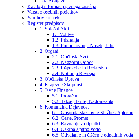
Javne objave
Katalog informacij javnega značaja
Varstvo osebnih podatkov
Varuhov kotiček
Register predpisov
1. Splošni Akti
1.1 Volitve
1.2. Priznanja
1.3. Poimenovanja Naselij, Ulic
2. Organi
2.1. Občinski Svet
2.2. Nadzorni Odbor
2.3. Inšpekcije In Redarstvo
2.4. Notranja Revizija
3. Občinska Uprava
4. Krajevne Skupnosti
5. Javne Finance
5.1. Proračun
5.2. Takse, Tarife, Nadomestila
6. Komunalna Dejavnost
6.1. Gospodarske Javne Službe - Splošno
6.2. Ceste, Promet
6.3. Ravnanje z odpadki
6.4. Oskrba s pitno vodo
6.5. Odvajanje in čiščenje odpadnih voda