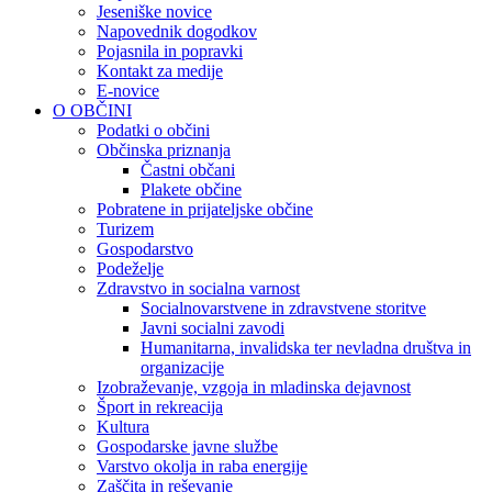
Jeseniške novice
Napovednik dogodkov
Pojasnila in popravki
Kontakt za medije
E-novice
O OBČINI
Podatki o občini
Občinska priznanja
Častni občani
Plakete občine
Pobratene in prijateljske občine
Turizem
Gospodarstvo
Podeželje
Zdravstvo in socialna varnost
Socialnovarstvene in zdravstvene storitve
Javni socialni zavodi
Humanitarna, invalidska ter nevladna društva in
organizacije
Izobraževanje, vzgoja in mladinska dejavnost
Šport in rekreacija
Kultura
Gospodarske javne službe
Varstvo okolja in raba energije
Zaščita in reševanje