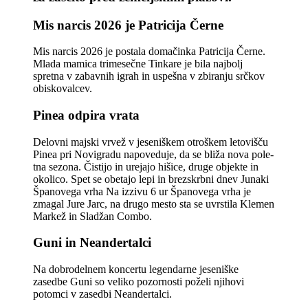
Mis narcis 2026 je Patricija Černe
Mis narcis 2026 je postala domačinka Patricija Černe.
Mlada mamica trimesečne Tinkare je bila najbolj
spretna v zabavnih igrah in uspešna v zbiranju srčkov
obiskovalcev.
Pinea odpira vrata
Delovni majski vrvež v jese­niškem otroškem letovišču
Pinea pri Novigradu napove­duje, da se bliža nova pole­
tna sezona. Čistijo in urejajo hišice, druge objekte in
oko­lico. Spet se obetajo lepi in brezskrbni dnev Junaki
Španovega vrha Na izzivu 6 ur Španovega vrha je
zmagal Jure Jarc, na drugo mesto sta se uvrstila Klemen
Markež in Sladžan Combo.
Guni in Neandertalci
Na dobrodelnem koncertu legendarne jeseniške
zasedbe Guni so veliko pozornosti poželi njihovi
potomci v zasedbi Neandertalci.