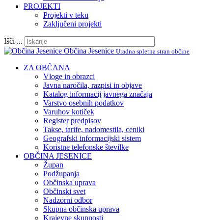
PROJEKTI
Projekti v teku
Zaključeni projekti
Išči ...
Občina Jesenice
Uradna spletna stran občine
ZA OBČANA
Vloge in obrazci
Javna naročila, razpisi in objave
Katalog informacij javnega značaja
Varstvo osebnih podatkov
Varuhov kotiček
Register predpisov
Takse, tarife, nadomestila, ceniki
Geografski informacijski sistem
Koristne telefonske številke
OBČINA JESENICE
Župan
Podžupanja
Občinska uprava
Občinski svet
Nadzorni odbor
Skupna občinska uprava
Krajevne skupnosti