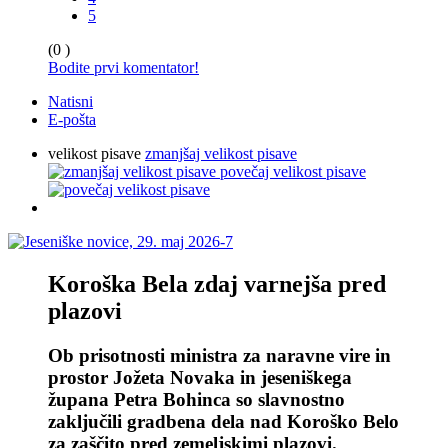
5
(0 )
Bodite prvi komentator!
Natisni
E-pošta
velikost pisave
zmanjšaj velikost pisave
povečaj velikost pisave
Koroška Bela zdaj varnejša pred
plazovi
Ob prisotnosti ministra za naravne vire in
prostor Jožeta Novaka in jeseniškega
župana Petra Bohinca so slavnostno
zaključili gradbena dela nad Koroško Belo
za zaščito pred zemeljskimi plazovi.