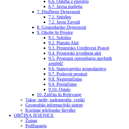
6.6. Oskrba z energijo
6.7. Javna podjetja
7. Družbene Dejavnosti
7.1. Splošno
7.2. Javni Zavodi
8. Gospodarske Dejavnosti
9. Okolje In Prostor
9.1. Splošno
9.2. Planski Akti
9.3. Prostorsko Ureditveni Pogoji
9.4. Prostorski izvedbeni akti
9.5. Programi opremljanja stavbnih
zemljišč
9.6. Stanovanjsko gospodarstvo
9.7. Poslovni prostori
9.8. Nepremičnine
9.9. Premičnine
9.10. Ostalo
10. Zaščita In Reševanje
Takse, tarife, nadomestila, ceniki
Geografski informacijski sistem
Koristne telefonske številke
OBČINA JESENICE
Župan
Podžupanja