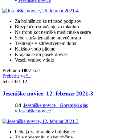
v
Jeseniške novice
Za bolnišnico že tri tisoč podpisov
Brezplačno smučanje za mladino
Na fronti kot nemška medicinska sestra
Sebe skuša jemati ne preveč resno
Testiranje v zdravstvenem domu
Kakšno vodo pijemo
Krajana skrbi posek dreves
Veseli vrnitve v šolo
Prebrano
1807
krat
Preberite več...
feb 2021
12
Jeseniške novice, 12. februar 2021-3
Od
Jeseniške novice - Gorenjski glas
v
Jeseniške novice
Peticija za ohranitev bolnišnice
Trije prejemniki plaket občine