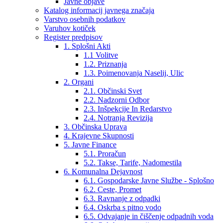
Javne objave
Katalog informacij javnega značaja
Varstvo osebnih podatkov
Varuhov kotiček
Register predpisov
1. Splošni Akti
1.1 Volitve
1.2. Priznanja
1.3. Poimenovanja Naselij, Ulic
2. Organi
2.1. Občinski Svet
2.2. Nadzorni Odbor
2.3. Inšpekcije In Redarstvo
2.4. Notranja Revizija
3. Občinska Uprava
4. Krajevne Skupnosti
5. Javne Finance
5.1. Proračun
5.2. Takse, Tarife, Nadomestila
6. Komunalna Dejavnost
6.1. Gospodarske Javne Službe - Splošno
6.2. Ceste, Promet
6.3. Ravnanje z odpadki
6.4. Oskrba s pitno vodo
6.5. Odvajanje in čiščenje odpadnih voda