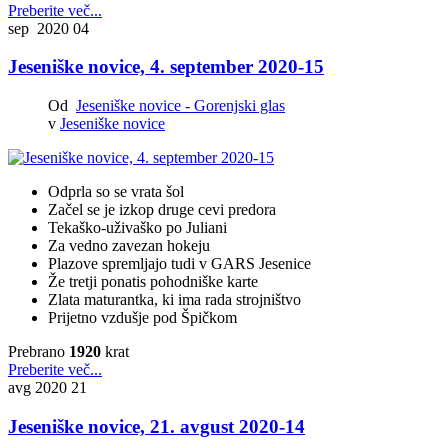
Preberite več...
sep 2020
04
Jeseniške novice, 4. september 2020-15
Od
Jeseniške novice - Gorenjski glas
v
Jeseniške novice
Odprla so se vrata šol
Začel se je izkop druge cevi predora
Tekaško-uživaško po Juliani
Za vedno zavezan hokeju
Plazove spremljajo tudi v GARS Jesenice
Že tretji ponatis pohodniške karte
Zlata maturantka, ki ima rada strojništvo
Prijetno vzdušje pod Špičkom
Prebrano
1920
krat
Preberite več...
avg 2020
21
Jeseniške novice, 21. avgust 2020-14