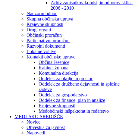
Arhiv zapisnikov komisij in odborov sklica
2006 - 2010
Nadzorni odbor
Skupna občinska uprava
Krajevne skupnosti
Drugi organi
Občinski proračun
Participativni proračun
Razvojni dokumenti
Lokalne volitve
Kontakti občinske uprave
Občina Jesenice
Kabinet župana
Komunalna direkcija
Oddelek za okolje in prostor
Oddelek za družbene dejavnosti in splošne
zadeve
Oddelek za gospodarstvo
Oddelek za finance, plan in analize
Krajevne skupnosti
Medobčinski inšpektorat in redarstvo
MEDIJSKO SREDIŠČE
Novice
Obvestila za javnost
Napovedi