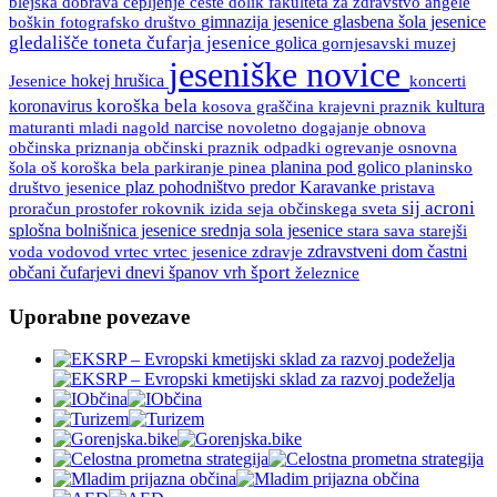
blejska dobrava
ceste
fakulteta za zdravstvo angele
cepljenje
dolik
boškin
gimnazija jesenice
glasbena šola jesenice
fotografsko društvo
gledališče toneta čufarja jesenice
golica
gornjesavski muzej
jeseniške novice
Jesenice
hokej
hrušica
koncerti
koroška bela
koronavirus
kultura
kosova graščina
krajevni praznik
maturanti
mladi
nagold
narcise
novoletno dogajanje
obnova
občinski praznik
osnovna
občinska priznanja
odpadki
ogrevanje
šola
oš koroška bela
pinea
planina pod golico
planinsko
parkiranje
društvo jesenice
plaz
pohodništvo
predor Karavanke
pristava
sij acroni
proračun
prostofer
rokovnik izida
seja občinskega sveta
splošna bolnišnica jesenice
srednja sola jesenice
stara sava
starejši
vrtec
vrtec jesenice
zdravje
zdravstveni dom
častni
voda
vodovod
španov vrh
šport
občani
čufarjevi dnevi
železnice
Uporabne povezave