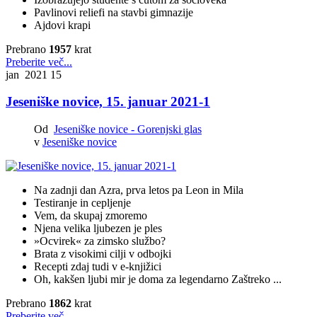
Pavlinovi reliefi na stavbi gimnazije
Ajdovi krapi
Prebrano
1957
krat
Preberite več...
jan 2021
15
Jeseniške novice, 15. januar 2021-1
Od
Jeseniške novice - Gorenjski glas
v
Jeseniške novice
Na zadnji dan Azra, prva letos pa Leon in Mila
Testiranje in cepljenje
Vem, da skupaj zmoremo
Njena velika ljubezen je ples
»Ocvirek« za zimsko službo?
Brata z visokimi cilji v odbojki
Recepti zdaj tudi v e-knjižici
Oh, kakšen ljubi mir je doma za legendarno Zaštreko ...
Prebrano
1862
krat
Preberite več...