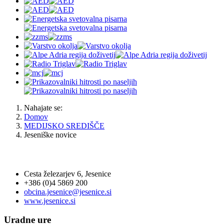
Nahajate se:
Domov
MEDIJSKO SREDIŠČE
Jeseniške novice
OBČINA JESENICE
Cesta železarjev 6, Jesenice
+386 (0)4 5869 200
obcina.jesenice@jesenice.si
www.jesenice.si
Uradne ure