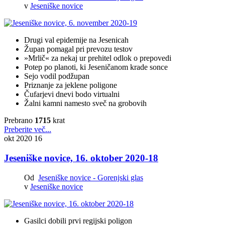
v
Jeseniške novice
Drugi val epidemije na Jesenicah
Župan pomagal pri prevozu testov
»Mrlič« za nekaj ur prehitel odlok o prepovedi
Potep po planoti, ki Jeseničanom krade sonce
Sejo vodil podžupan
Priznanje za jeklene poligone
Čufarjevi dnevi bodo virtualni
Žalni kamni namesto sveč na grobovih
Prebrano
1715
krat
Preberite več...
okt 2020
16
Jeseniške novice, 16. oktober 2020-18
Od
Jeseniške novice - Gorenjski glas
v
Jeseniške novice
Gasilci dobili prvi regijski poligon