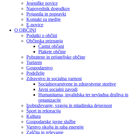
Jeseniške novice
Napovednik dogodkov
Pojasnila in popravki
Kontakt za medije
E-novice
O OBČINI
Podatki o občini
Občinska priznanja
Častni občani
Plakete občine
Pobratene in prijateljske občine
Turizem
Gospodarstvo
Podeželje
Zdravstvo in socialna varnost
Socialnovarstvene in zdravstvene storitve
Javni socialni zavodi
Humanitarna, invalidska ter nevladna društva in
organizacije
Izobraževanje, vzgoja in mladinska dejavnost
Šport in rekreacija
Kultura
Gospodarske javne službe
Varstvo okolja in raba energije
Zaščita in reševanje