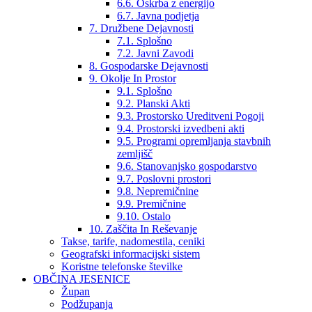
6.6. Oskrba z energijo
6.7. Javna podjetja
7. Družbene Dejavnosti
7.1. Splošno
7.2. Javni Zavodi
8. Gospodarske Dejavnosti
9. Okolje In Prostor
9.1. Splošno
9.2. Planski Akti
9.3. Prostorsko Ureditveni Pogoji
9.4. Prostorski izvedbeni akti
9.5. Programi opremljanja stavbnih
zemljišč
9.6. Stanovanjsko gospodarstvo
9.7. Poslovni prostori
9.8. Nepremičnine
9.9. Premičnine
9.10. Ostalo
10. Zaščita In Reševanje
Takse, tarife, nadomestila, ceniki
Geografski informacijski sistem
Koristne telefonske številke
OBČINA JESENICE
Župan
Podžupanja