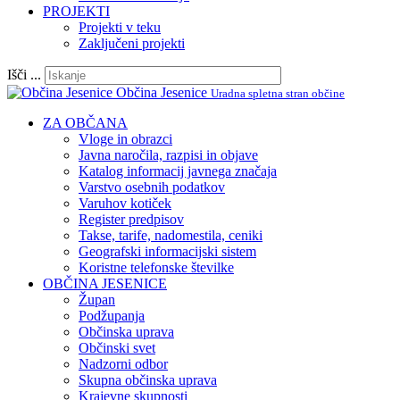
PROJEKTI
Projekti v teku
Zaključeni projekti
Išči ...
Občina Jesenice
Uradna spletna stran občine
ZA OBČANA
Vloge in obrazci
Javna naročila, razpisi in objave
Katalog informacij javnega značaja
Varstvo osebnih podatkov
Varuhov kotiček
Register predpisov
Takse, tarife, nadomestila, ceniki
Geografski informacijski sistem
Koristne telefonske številke
OBČINA JESENICE
Župan
Podžupanja
Občinska uprava
Občinski svet
Nadzorni odbor
Skupna občinska uprava
Krajevne skupnosti