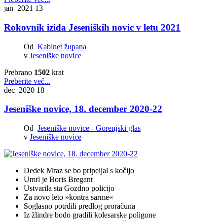
jan 2021
13
Rokovnik izida Jeseniških novic v letu 2021
Od
Kabinet župana
v
Jeseniške novice
Prebrano
1502
krat
Preberite več...
dec 2020
18
Jeseniške novice, 18. december 2020-22
Od
Jeseniške novice - Gorenjski glas
v
Jeseniške novice
Dedek Mraz se bo pripeljal s kočijo
Umrl je Boris Bregant
Ustvarila sta Gozdno policijo
Za novo leto
»
kontra sarme
«
Soglasno potrdili predlog proračuna
Iz žlindre bodo gradili kolesarske poligone