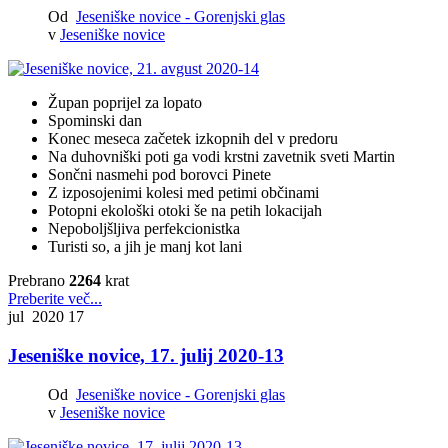
Od
Jeseniške novice - Gorenjski glas
v
Jeseniške novice
Župan poprijel za lopato
Spominski dan
Konec meseca začetek izkopnih del v predoru
Na duhovniški poti ga vodi krstni zavetnik sveti Martin
Sončni nasmehi pod borovci Pinete
Z izposojenimi kolesi med petimi občinami
Potopni ekološki otoki še na petih lokacijah
Nepoboljšljiva perfekcionistka
Turisti so, a jih je manj kot lani
Prebrano
2264
krat
Preberite več...
jul 2020
17
Jeseniške novice, 17. julij 2020-13
Od
Jeseniške novice - Gorenjski glas
v
Jeseniške novice