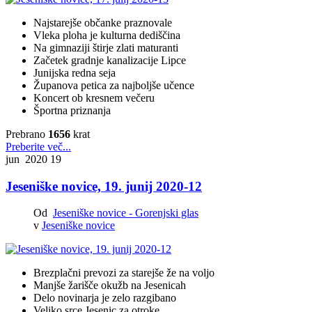
Najstarejše občanke praznovale
Vleka ploha je kulturna dediščina
Na gimnaziji štirje zlati maturanti
Začetek gradnje kanalizacije Lipce
Junijska redna seja
Županova petica za najboljše učence
Koncert ob kresnem večeru
Športna priznanja
Prebrano
1656
krat
Preberite več...
jun 2020
19
Jeseniške novice, 19. junij 2020-12
Od
Jeseniške novice - Gorenjski glas
v
Jeseniške novice
Brezplačni prevozi za starejše že na voljo
Manjše žarišče okužb na Jesenicah
Delo novinarja je zelo razgibano
Veliko srce Jesenic za otroke