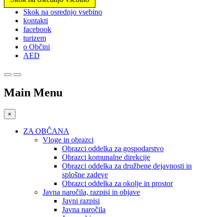
Prosimo,
Skok na osrednjo vsebino
upoštevajte:
kontakti
To
facebook
spletno
turizem
mesto
o Občini
vključuje
AED
sistem
dostopnosti.
Main Menu
×
ZA OBČANA
Vloge in obrazci
Obrazci oddelka za gospodarstvo
Obrazci komunalne direkcije
Obrazci oddelka za družbene dejavnosti in
splošne zadeve
Obrazci oddelka za okolje in prostor
Javna naročila, razpisi in objave
Javni razpisi
Javna naročila