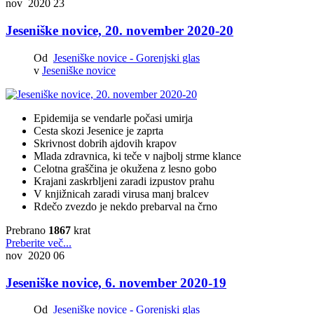
nov 2020
23
Jeseniške novice, 20. november 2020-20
Od
Jeseniške novice - Gorenjski glas
v
Jeseniške novice
Epidemija se vendarle počasi umirja
Cesta skozi Jesenice je zaprta
Skrivnost dobrih ajdovih
krapov
Mlada zdravnica, ki teče v najbolj strme klance
Celotna graščina je okužena z lesno gobo
Krajani zaskrbljeni zaradi izpustov prahu
V knjižnicah zaradi virusa manj bralcev
Rdečo zvezdo je nekdo prebarval na črno
Prebrano
1867
krat
Preberite več...
nov 2020
06
Jeseniške novice, 6. november 2020-19
Od
Jeseniške novice - Gorenjski glas