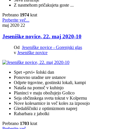
Z nasmehom
pričakujeta goste ...
Prebrano
1974
krat
Preberite več...
maj 2020
22
Jeseniške novice, 22. maj 2020-10
Od
Jeseniške novice - Gorenjski glas
v
Jeseniške novice
Spet »prvi« šolski dan
Ponovno uradne ure ustanov
Odprte trgovine, gostinski lokali, kampi
Nataša na pomoč v kuhinjo
Planinci v maju obožujejo Golico
Seja občinskega sveta tokrat v Kolpernu
Nove kolesarnice in več koles za izposojo
Gledališčniki z optimizmom naprej
Rabarbara z jabolki
Prebrano
1703
krat
Preberite več...