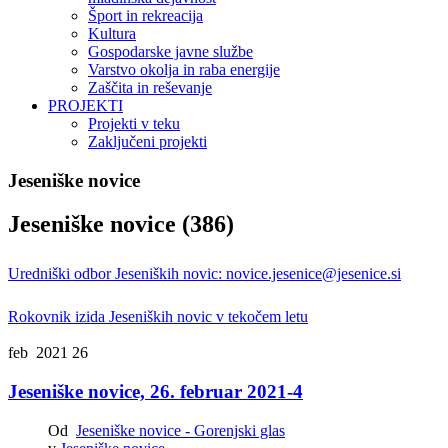
Šport in rekreacija
Kultura
Gospodarske javne službe
Varstvo okolja in raba energije
Zaščita in reševanje
PROJEKTI
Projekti v teku
Zaključeni projekti
Jeseniške novice
Jeseniške novice (386)
Uredniški odbor Jeseniških novic:
novice.jesenice@jesenice.si
Rokovnik izida Jeseniških novic v tekočem letu
feb 2021
26
Jeseniške novice, 26. februar 2021-4
Od
Jeseniške novice - Gorenjski glas