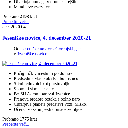
Dijakinja pomaga v domu starejših
Mandljeve zvezdice
Prebrano
2198
krat
Preberite več...
dec 2020
04
Jeseniške novice, 4. december 2020-21
Od
Jeseniške novice - Gorenjski glas
v
Jeseniške novice
Prižig lučk v mestu in po domovih
Predsednik vlade obiskal bolnišnico
Srčni redovnici kot prostovoljki
Spomini starih Jesenic
Bo SIJ Acroni ogreval Jesenice
Prenova predora poteka s polno paro
Čufarjeva plaketa predstavi Vozi, Miško!
Učenci so sami pekli domače žemljice
Prebrano
1775
krat
Preberite več...