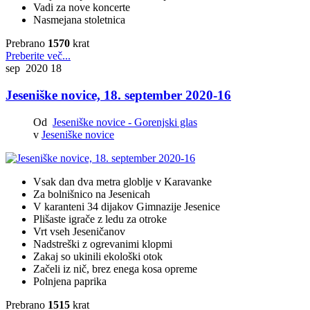
Vadi za nove koncerte
Nasmejana stoletnica
Prebrano
1570
krat
Preberite več...
sep 2020
18
Jeseniške novice, 18. september 2020-16
Od
Jeseniške novice - Gorenjski glas
v
Jeseniške novice
Vsak dan dva metra globlje v Karavanke
Za bolnišnico na Jesenicah
V karanteni 34 dijakov Gimnazije Jesenice
Plišaste igrače
z ledu za otroke
Vrt vseh Jeseničanov
Nadstreški z ogrevanimi klopmi
Zakaj so ukinili ekološki otok
Začeli iz nič, brez enega kosa opreme
Polnjena paprika
Prebrano
1515
krat