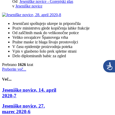
Od
Jeseniške novice - Gorenjski glas
v
Jeseniške novice
Jeseničani spoštujejo ukrepe in priporočila
Poziv ministrstvu glede kopičenja lahke frakcije
Od zaščitnih mask do velikonočne potice
Veliko osvajalcev Španovega vrha
Pralne maske iz blaga šivajo prostovoljci
V času epidemije proizvodnja poteka
Vpis v glasbeno šolo prek spletne strani
Delo diplomiranih babic za zgled
Prebrano
1626
krat
Preberite več...
Več...
Jeseniške novice, 14. april
2020-7
Jeseniške novice, 27.
marec 2020-6