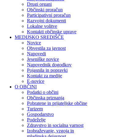
Drugi organi
Občinski proračun
Participativni proračun
Razvojni dokumenti
Lokalne volitve
Kontakti občinske uprave
MEDIJSKO SREDIŠČE
Novice
Obvestila za javnost
Napovedi
Jeseniške novice
Napovednik dogodkov
Pojasnila in popravki
Kontakt za medije
E-novice
O OBČINI
Podatki o občini
Občinska priznanja
Pobratene in prijateljske občine
Turizem
Gospodarstvo
Podeželje
Zdravstvo in socialna varnost
Izobraževanje, vzgoja in
mladinska dejavnost