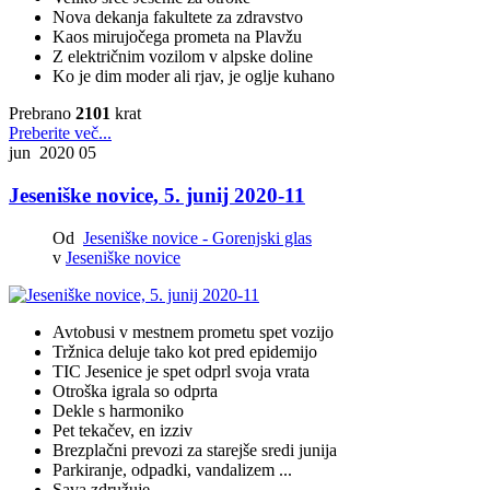
Nova dekanja fakultete za zdravstvo
Kaos mirujočega prometa na Plavžu
Z električnim vozilom v alpske doline
Ko je dim moder ali rjav, je oglje kuhano
Prebrano
2101
krat
Preberite več...
jun 2020
05
Jeseniške novice, 5. junij 2020-11
Od
Jeseniške novice - Gorenjski glas
v
Jeseniške novice
Avtobusi v mestnem prometu spet vozijo
Tržnica deluje tako kot pred epidemijo
TIC Jesenice je spet odprl svoja vrata
Otroška igrala so odprta
Dekle s harmoniko
Pet tekačev, en izziv
Brezplačni prevozi za starejše sredi junija
Parkiranje, odpadki, vandalizem ...
Sava združuje