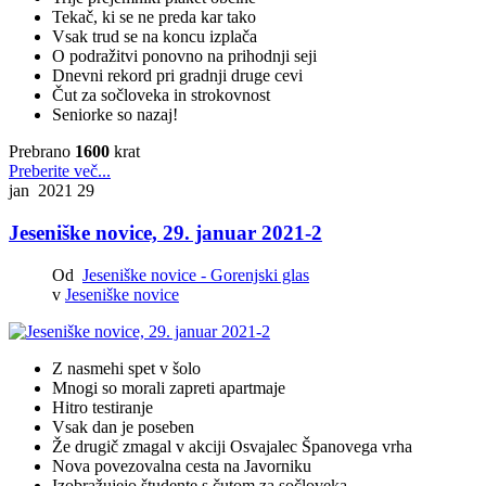
Tekač, ki se ne preda kar tako
Vsak trud se na koncu izplača
O podražitvi ponovno na prihodnji seji
Dnevni rekord pri gradnji druge cevi
Čut za sočloveka in strokovnost
Seniorke so nazaj!
Prebrano
1600
krat
Preberite več...
jan 2021
29
Jeseniške novice, 29. januar 2021-2
Od
Jeseniške novice - Gorenjski glas
v
Jeseniške novice
Z nasmehi spet v šolo
Mnogi so morali zapreti apartmaje
Hitro testiranje
Vsak dan je poseben
Že drugič zmagal v akciji Osvajalec Španovega vrha
Nova povezovalna cesta na Javorniku
Izobražujejo študente s čutom za sočloveka