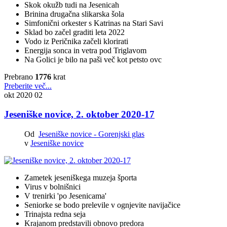
Skok okužb tudi na Jesenicah
Brinina drugačna slikarska šola
Simfonični orkester s Katrinas na Stari Savi
Sklad bo začel graditi leta 2022
Vodo iz Peričnika začeli klorirati
Energija sonca in vetra pod Triglavom
Na Golici je bilo na paši več kot petsto ovc
Prebrano
1776
krat
Preberite več...
okt 2020
02
Jeseniške novice, 2. oktober 2020-17
Od
Jeseniške novice - Gorenjski glas
v
Jeseniške novice
Zametek jeseniškega muzeja športa
Virus v bolnišnici
V trenirki 'po Jesenicama'
Seniorke se bodo prelevile v ognjevite navijačice
Trinajsta redna seja
Krajanom predstavili obnovo predora